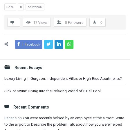
боль
в
локтевом
17
Views
0
Followers
0
Facebook
Sidebar
Recent Essays
Luxury Living in Gurgaon: Independent Villas or High-Rise Apartments?
Sink or Swim: Diving into the Relaxing World of 8 Ball Pool
Recent Comments
Pacans
on
You were recently helped by an employee at the airport. Write
to the airport to Describe the problem Talk about how you were helped