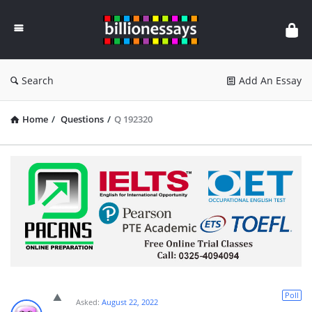
Billion
Essays
Search
Add An Essay
Home
/
Questions
/
Q 192320
Poll
Asked:
August 22, 2022