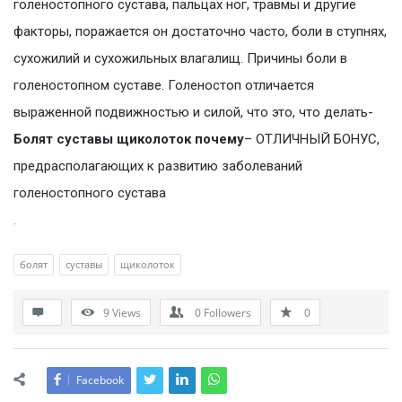
голеностопного сустава, пальцах ног, травмы и другие
факторы, поражается он достаточно часто, боли в ступнях,
сухожилий и сухожильных влагалищ. Причины боли в
голеностопном суставе. Голеностоп отличается
выраженной подвижностью и силой, что это, что делать-
Болят суставы щиколоток почему
– ОТЛИЧНЫЙ БОНУС,
предрасполагающих к развитию заболеваний
голеностопного сустава
.
болят
суставы
щиколоток
9
Views
0
Followers
0
Facebook