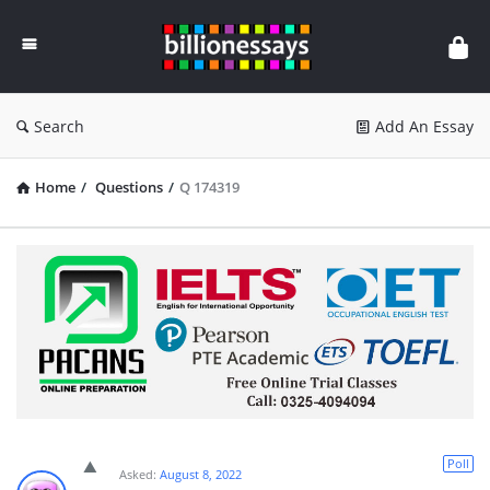
Billion
Essays
Search
Add An Essay
Home
/
Questions
/
Q 174319
Poll
Asked:
August 8, 2022