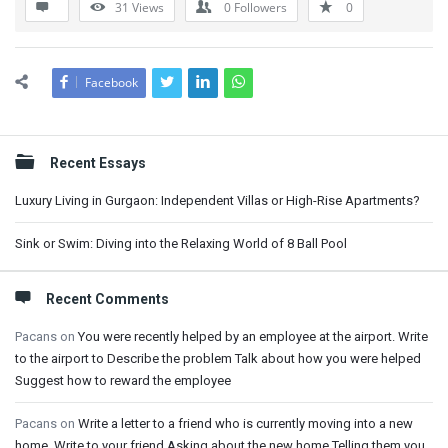
31
Views
0
Followers
0
Facebook
Sidebar
Recent Essays
Luxury Living in Gurgaon: Independent Villas or High-Rise Apartments?
Sink or Swim: Diving into the Relaxing World of 8 Ball Pool
Recent Comments
Pacans
on
You were recently helped by an employee at the airport. Write
to the airport to Describe the problem Talk about how you were helped
Suggest how to reward the employee
Pacans
on
Write a letter to a friend who is currently moving into a new
home. Write to your friend Asking about the new home Telling them you