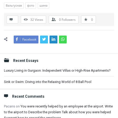
Вальгусная
фото
шина
32
Views
0
Followers
0
Facebook
Sidebar
Recent Essays
Luxury Living in Gurgaon: Independent Villas or High-Rise Apartments?
Sink or Swim: Diving into the Relaxing World of 8 Ball Pool
Recent Comments
Pacans
on
You were recently helped by an employee at the airport. Write
to the airport to Describe the problem Talk about how you were helped
Suggest how to reward the employee