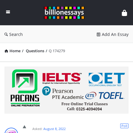
Billion
Essays
Search
Add An Essay
Home
/
Questions
/
Q 174279
Poll
Asked:
August 8, 2022