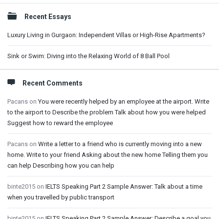
Sidebar
Recent Essays
Luxury Living in Gurgaon: Independent Villas or High-Rise Apartments?
Sink or Swim: Diving into the Relaxing World of 8 Ball Pool
Recent Comments
Pacans
on
You were recently helped by an employee at the airport. Write
to the airport to Describe the problem Talk about how you were helped
Suggest how to reward the employee
Pacans
on
Write a letter to a friend who is currently moving into a new
home. Write to your friend Asking about the new home Telling them you
can help Describing how you can help
binte2015
on
IELTS Speaking Part 2 Sample Answer: Talk about a time
when you travelled by public transport
binte2015
on
IELTS Speaking Part 2 Sample Answer: Describe a goal you