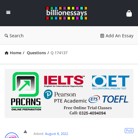
Billion
Essays
Search
Add An Essay
Home
/
Questions
/
Q 174137
Poll
Asked:
August 8, 2022