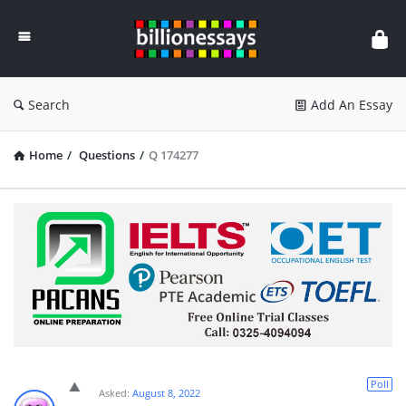
Billion
Essays
Search
Add An Essay
Home
/
Questions
/
Q 174277
Poll
Asked:
August 8, 2022