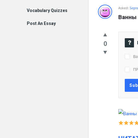
Asked:
Sept
Vocabulary Quizzes
Ванны 
Post An Essay
0
Ва
П