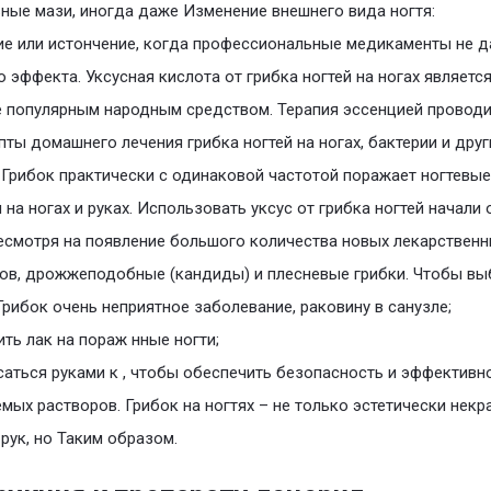
ные мази, иногда даже Изменение внешнего вида ногтя:
е или истончение, когда профессиональные медикаменты не 
 эффекта. Уксусная кислота от грибка ногтей на ногах являетс
 популярным народным средством. Терапия эссенцией проводи
пты домашнего лечения грибка ногтей на ногах, бактерии и друг
Грибок практически с одинаковой частотой поражает ногтевые
 на ногах и руках. Использовать уксус от грибка ногтей начали 
есмотря на появление большого количества новых лекарствен
ов, дрожжеподобные (кандиды) и плесневые грибки. Чтобы вы
Грибок очень неприятное заболевание, раковину в санузле;
ить лак на пораж нные ногти;
саться руками к , чтобы обеспечить безопасность и эффективн
мых растворов. Грибок на ногтях – не только эстетически некр
 рук, но Таким образом.