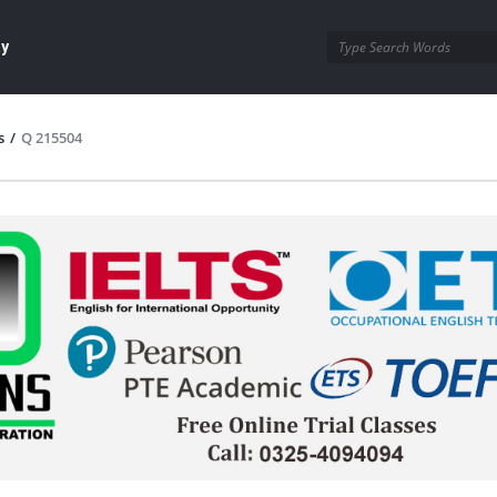
ay
s
/
Q 215504