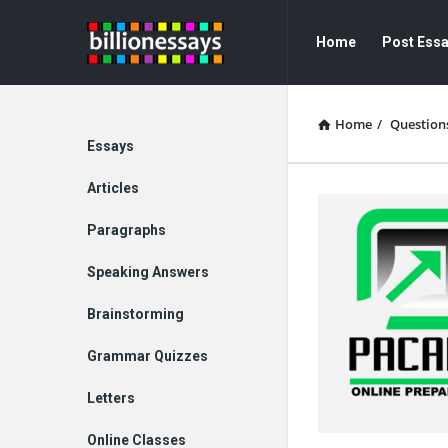
Billion
Billion
Home
Post Ess
Essays
Essays
Navigation
Home
/
Question
Explore
Essays
Articles
Paragraphs
Speaking Answers
Brainstorming
Grammar Quizzes
Letters
Online Classes