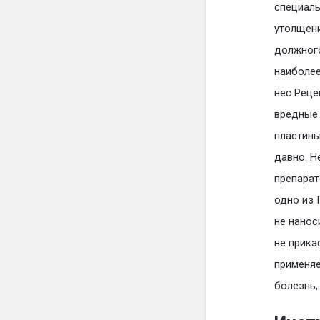
специаль
утолщени
должного
наиболее
нес Реце
вредные 
пластины
давно. Н
препарат
одно из 
не нанос
не прика
применяе
болезнь,