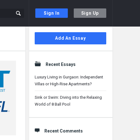
Sign In
Sign Up
Sidebar
Add An Essay
Recent Essays
Luxury Living in Gurgaon: Independent
Villas or High-Rise Apartments?
Sink or Swim: Diving into the Relaxing
World of 8 Ball Pool
Recent Comments