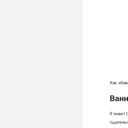
Как збав
Ванн
Я знаю! 
тщательн