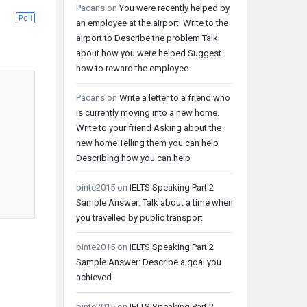
Pacans
on
You were recently helped by
Poll
an employee at the airport. Write to the
airport to Describe the problem Talk
about how you were helped Suggest
how to reward the employee
Pacans
on
Write a letter to a friend who
is currently moving into a new home.
Write to your friend Asking about the
new home Telling them you can help
Describing how you can help
binte2015
on
IELTS Speaking Part 2
Sample Answer: Talk about a time when
you travelled by public transport
binte2015
on
IELTS Speaking Part 2
Sample Answer: Describe a goal you
achieved.
binte2015
on
IELTS Speaking Part 2