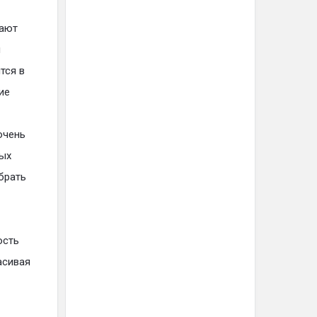
дают
я
тся в
ие
очень
ных
брать
ость
асивая