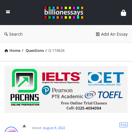
Billion
Essays
Search
Add An Essay
Home
/
Questions
/
Q 174626
Poll
Asked:
August 8, 2022