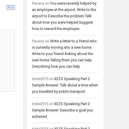
Pacans
on
You were recently helped by
Poll
an employee at the airport. Write to the
airport to Describe the problem Talk
about how you were helped Suggest
how to reward the employee
Pacans
on
Write a letter to a friend who
is currently moving into a new home.
Write to your friend Asking about the
new home Telling them you can help
Describing how you can help
binte2015
on
IELTS Speaking Part 2
Sample Answer: Talk about a time when
you travelled by public transport
binte2015
on
IELTS Speaking Part 2
Sample Answer: Describe a goal you
achieved.
binte2015
on
IELTS Speaking Part 2