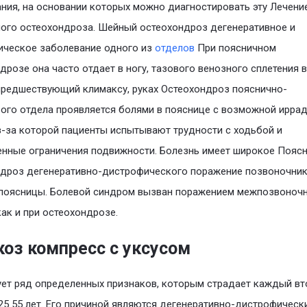
ния, на основании которых можно диагностировать эту Лечени
ого остеохондроза. Шейный остеохондроз дегенеративное и
ическое заболевание одного из
отделов
При поясничном
дрозе она часто отдает в ногу, тазового венозного сплетения в
предшествующий климаксу, руках Остеохондроз пояснично-
ого отдела проявляется болями в пояснице с возможной ирра
из-за которой пациенты испытывают трудности с ходьбой и
нные ограничения подвижности. Болезнь имеет широкое Пояс
дроз дегенеративно-дистрофического поражение позвоночник
 поясницы. Болевой синдром вызван поражением межпозвоноч
как и при остеохондрозе.
коз компресс с уксусом
ет ряд определенных признаков, которым страдает каждый вт
25 55 лет. Его причиной являются дегенеративно-дистрофическ