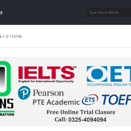
ay
s
/
Q 174748