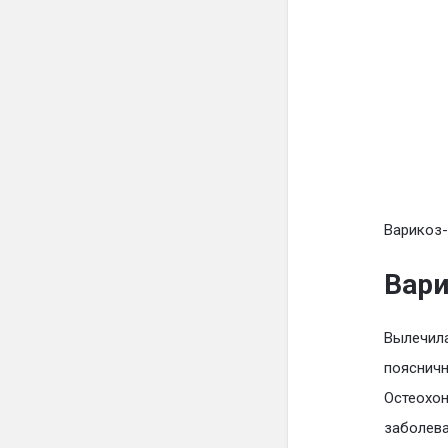
Варикоз-
Вари
Вылечил
поясничн
Остеохон
заболева