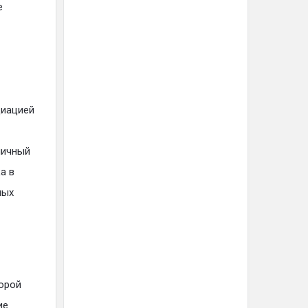
е
диацией
ничный
а в
ных
орой
ие