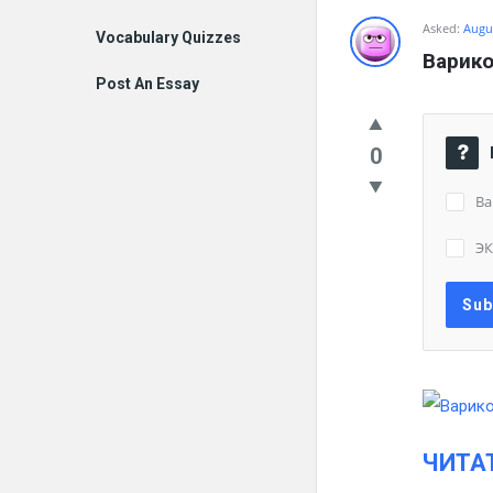
Asked:
Augus
Vocabulary Quizzes
Варико
Post An Essay
0
Ва
Э
ЧИТА