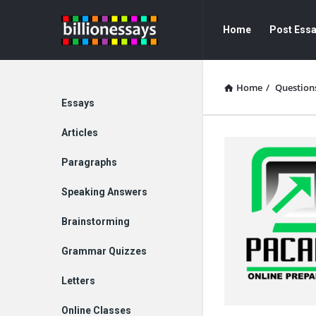
Billion
Billion
Home
Post Ess
Essays
Essays
Navigation
Home
/
Question
Explore
Essays
Articles
Paragraphs
Speaking Answers
Brainstorming
Grammar Quizzes
Letters
Online Classes