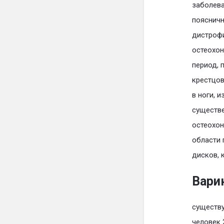
заболева
поясничн
дистроф
остеохон
период, 
крестцов
в ноги, 
существе
остеохон
области
дисков, 
Вари
существу
человек 