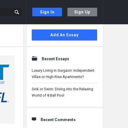
Sign In
Sign Up
Sidebar
Add An Essay
Recent Essays
Luxury Living in Gurgaon: Independent
Villas or High-Rise Apartments?
Sink or Swim: Diving into the Relaxing
World of 8 Ball Pool
Recent Comments