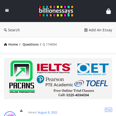
Billion
Essays
Search
Add An Essay
Home
/
Questions
/
Q 174604
Poll
Asked:
August 8, 2022