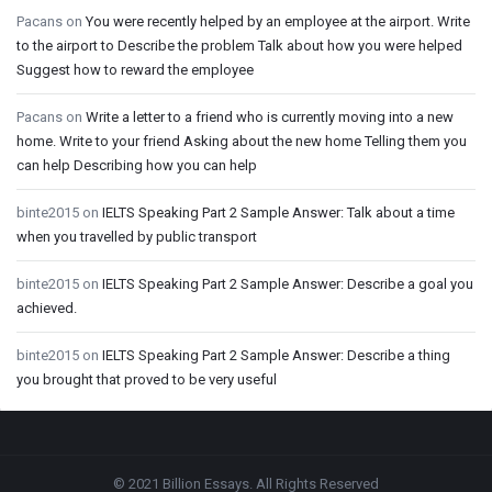
Pacans
on
You were recently helped by an employee at the airport. Write
to the airport to Describe the problem Talk about how you were helped
Suggest how to reward the employee
Pacans
on
Write a letter to a friend who is currently moving into a new
home. Write to your friend Asking about the new home Telling them you
can help Describing how you can help
binte2015
on
IELTS Speaking Part 2 Sample Answer: Talk about a time
when you travelled by public transport
binte2015
on
IELTS Speaking Part 2 Sample Answer: Describe a goal you
achieved.
binte2015
on
IELTS Speaking Part 2 Sample Answer: Describe a thing
you brought that proved to be very useful
Footer
© 2021 Billion Essays. All Rights Reserved