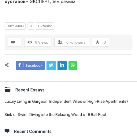
суставов
– ЭКСПЕРТ, тем самым
.
Витамины
и
Питание
9
Views
0
Followers
0
Facebook
Sidebar
Recent Essays
Luxury Living in Gurgaon: Independent Villas or High-Rise Apartments?
Sink or Swim: Diving into the Relaxing World of 8 Ball Pool
Recent Comments