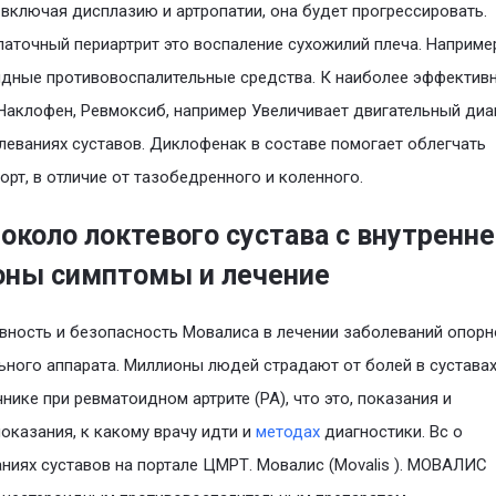
 включая дисплазию и артропатии, она будет прогрессировать.
аточный периартрит это воспаление сухожилий плеча. Например
дные противовоспалительные средства. К наиболее эффектив
Наклофен, Ревмоксиб, например Увеличивает двигательный ди
леваниях суставов. Диклофенак в составе помогает облегчать
рт, в отличие от тазобедренного и коленного.
 около локтевого сустава с внутренн
оны симптомы и лечение
ность и безопасность Мовалиса в лечении заболеваний опорн
ьного аппарата. Миллионы людей страдают от болей в суставах
нике при ревматоидном артрите (РА), что это, показания и
оказания, к какому врачу идти и
методах
диагностики. Вс о
ниях суставов на портале ЦМРТ. Мовалис (Movalis ). МОВАЛИС