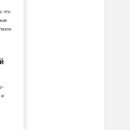
, что
ным
апазон
ей
о-
 и