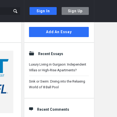
Sign In
Sign Up
Sidebar
Add An Essay
Recent Essays
Luxury Living in Gurgaon: Independent
Villas or High-Rise Apartments?
Sink or Swim: Diving into the Relaxing
World of 8 Ball Pool
Recent Comments