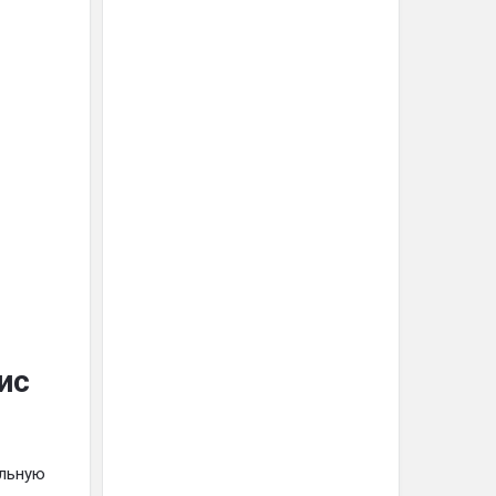
ис
альную