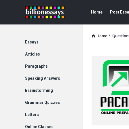
Billion
Billion
Home
Post Ess
Essays
Essays
Navigation
Home
/
Question
Explore
Essays
Articles
Paragraphs
Speaking Answers
Brainstorming
Grammar Quizzes
Letters
Online Classes