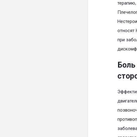
терапию,
Плечелоп
Нестерои
относят 
при забо
дискомфо
Боль
стор
Эффектив
двигател
позвоноч
противоп
заболева