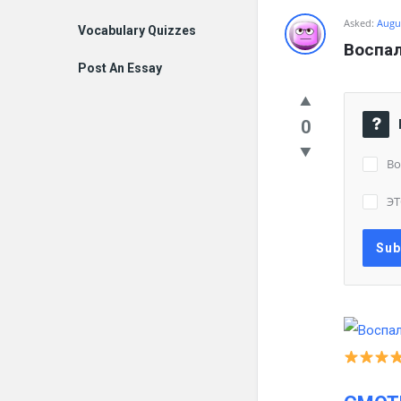
Asked:
Augus
Vocabulary Quizzes
Воспал
Post An Essay
0
Во
ЭТ