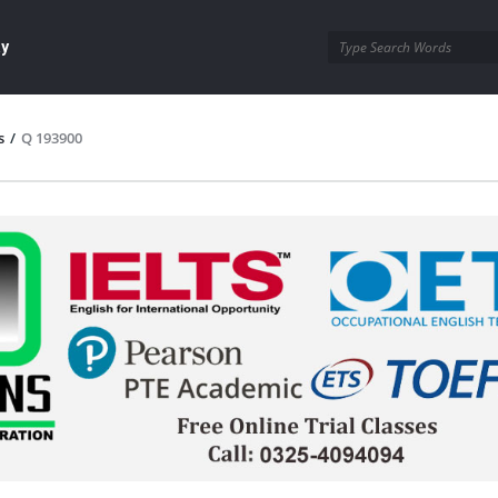
ay
s
/
Q 193900