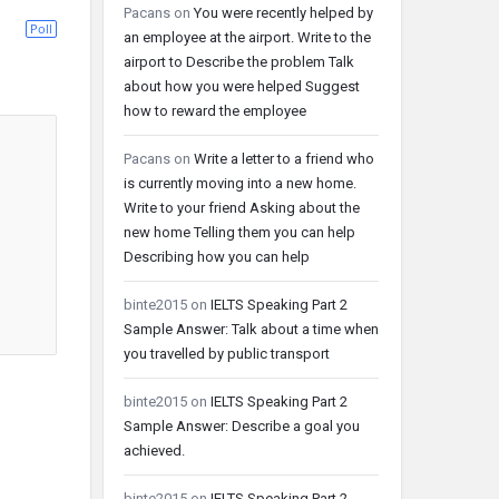
Pacans
on
You were recently helped by
Poll
an employee at the airport. Write to the
airport to Describe the problem Talk
about how you were helped Suggest
how to reward the employee
Pacans
on
Write a letter to a friend who
is currently moving into a new home.
Write to your friend Asking about the
new home Telling them you can help
Describing how you can help
binte2015
on
IELTS Speaking Part 2
Sample Answer: Talk about a time when
you travelled by public transport
binte2015
on
IELTS Speaking Part 2
Sample Answer: Describe a goal you
achieved.
binte2015
on
IELTS Speaking Part 2