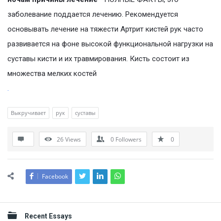
заболевание поддается лечению. Рекомендуется
основывать лечение на тяжести Артрит кистей рук часто
развивается на фоне высокой функциональной нагрузки на
суставы кисти и их травмирования. Кисть состоит из
множества мелких костей
.
Выкручивает
рук
суставы
26
Views
0
Followers
0
Facebook
Sidebar
Recent Essays