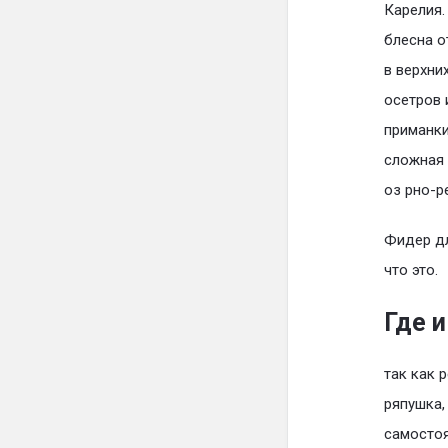
Карелия
блесна от
в верхни
осетров 
приманки
сложная
оз рно-р
Фидер д
что это.
Где и
так как 
ряпушка,
самостоя