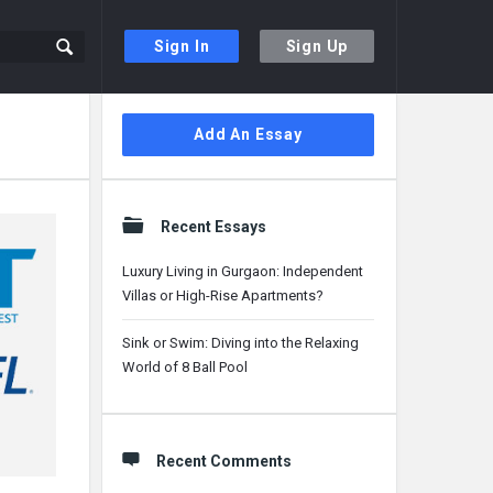
Sign In
Sign Up
Sidebar
Add An Essay
Recent Essays
Luxury Living in Gurgaon: Independent
Villas or High-Rise Apartments?
Sink or Swim: Diving into the Relaxing
World of 8 Ball Pool
Recent Comments