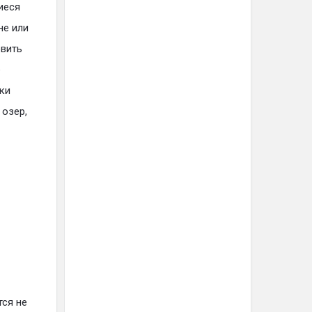
иеся
не или
овить
е
ки
озер,
тся не