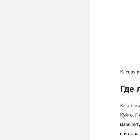
Клевая 
Где 
Клюёт ка
Куйто, П
маршруту
взять на