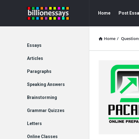
Billion
Billion
Home
Post Ess
Essays
Essays
Navigation
Home
/
Question
Explore
Essays
Articles
Paragraphs
Speaking Answers
Brainstorming
Grammar Quizzes
Letters
Online Classes