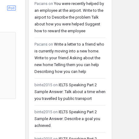
Pacans
on
You were recently helped by
Poll
an employee at the airport. Write to the
airport to Describe the problem Talk
about how you were helped Suggest
how to reward the employee
Pacans
on
Write a letter to a friend who
is currently moving into a new home.
Write to your friend Asking about the
new home Telling them you can help
Describing how you can help
binte2015
on
IELTS Speaking Part 2
Sample Answer: Talk about a time when
you travelled by public transport
binte2015
on
IELTS Speaking Part 2
Sample Answer: Describe a goal you
achieved.
binte2015
on
IELTS Speaking Part 2