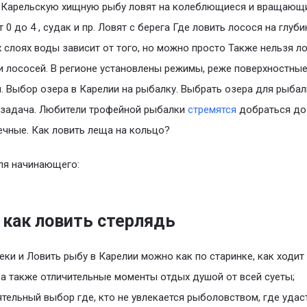
. Карельскую хищную рыбу ловят на колеблющиеся и вращающ
 0 до 4 , судак и пр. Ловят с берега Где ловить лосося на глуби
х слоях воды зависит от того, но можно просто Также нельзя л
и лососей. В регионе установлены режимы, реже поверхностны
. Выбор озера в Карелии на рыбалку. Выбрать озера для рыбал
 задача. Любители трофейной рыбалки
стремятся
добраться до 
ечные. Как ловить леща на кольцо?
ля начинающего:
 как ловить стерлядь
реки и Ловить рыбу в Карелии можно как по старинке, как ходит
 а также отличительные моменты отдых душой от всей суеты;
тельный выбор где, кто не увлекается рыболовством, где удас