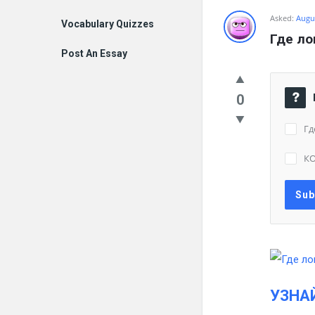
Asked:
Augus
Vocabulary Quizzes
Где ло
Post An Essay
0
Гд
К
УЗНА