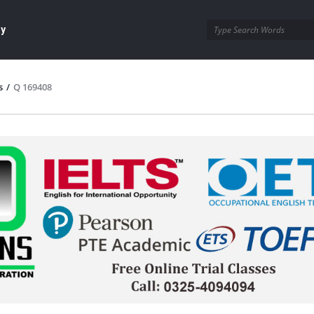
ay
s
/
Q 169408