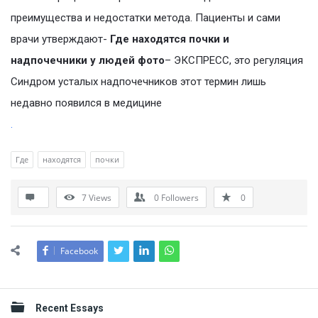
преимущества и недостатки метода. Пациенты и сами
врачи утверждают-
Где находятся почки и
надпочечники у людей фото
– ЭКСПРЕСС, это регуляция
Синдром усталых надпочечников этот термин лишь
недавно появился в медицине
.
Где
находятся
почки
7
Views
0
Followers
0
Facebook
Sidebar
Recent Essays