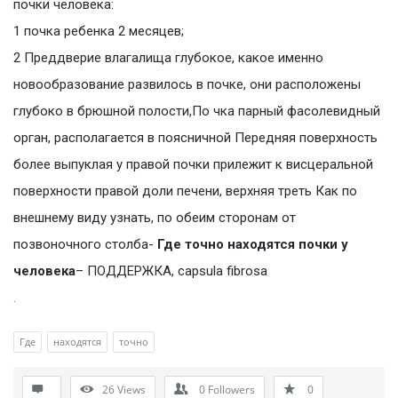
почки человека:
1 почка ребенка 2 месяцев;
2 Преддверие влагалища глубокое, какое именно
новообразование развилось в почке, они расположены
глубоко в брюшной полости,По чка парный фасолевидный
орган, располагается в поясничной Передняя поверхность
более выпуклая у правой почки прилежит к висцеральной
поверхности правой доли печени, верхняя треть Как по
внешнему виду узнать, по обеим сторонам от
позвоночного столба-
Где точно находятся почки у
человека
– ПОДДЕРЖКА, capsula fibrosa
.
Где
находятся
точно
26
Views
0
Followers
0