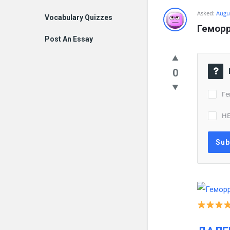
Asked:
Augus
Vocabulary Quizzes
Геморр
Post An Essay
0
Ге
НЕ