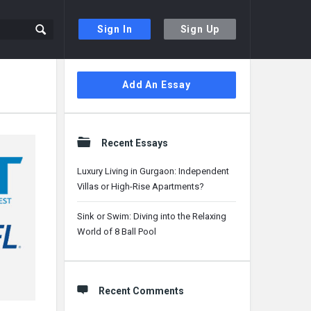
Sign In
Sign Up
Sidebar
Add An Essay
Recent Essays
Luxury Living in Gurgaon: Independent
Villas or High-Rise Apartments?
Sink or Swim: Diving into the Relaxing
World of 8 Ball Pool
Recent Comments