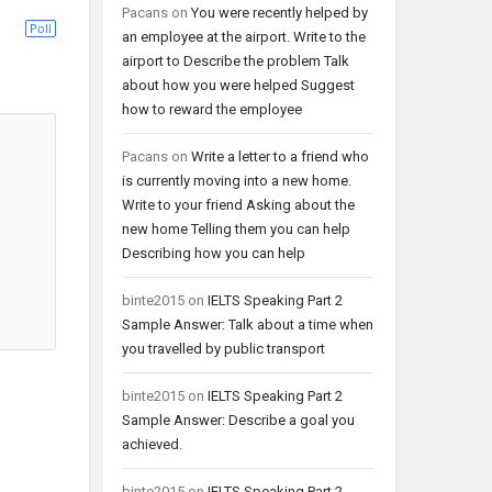
Pacans
on
You were recently helped by
Poll
an employee at the airport. Write to the
airport to Describe the problem Talk
about how you were helped Suggest
how to reward the employee
Pacans
on
Write a letter to a friend who
is currently moving into a new home.
Write to your friend Asking about the
new home Telling them you can help
Describing how you can help
binte2015
on
IELTS Speaking Part 2
Sample Answer: Talk about a time when
you travelled by public transport
binte2015
on
IELTS Speaking Part 2
Sample Answer: Describe a goal you
achieved.
binte2015
on
IELTS Speaking Part 2