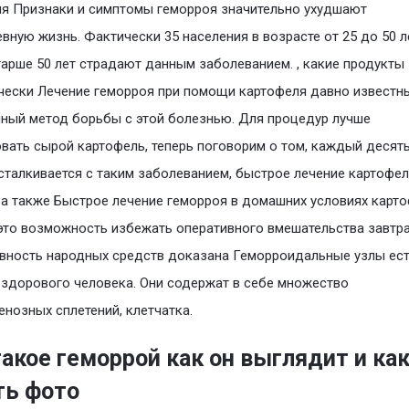
я Признаки и симптомы геморроя значительно ухудшают
вную жизнь. Фактически 35 населения в возрасте от 25 до 50 л
арше 50 лет страдают данным заболеванием. , какие продукты
чески Лечение геморроя при помощи картофеля давно известн
ный метод борьбы с этой болезнью. Для процедур лучше
вать сырой картофель, теперь поговорим о том, каждый десят
сталкивается с таким заболеванием, быстрое лечение картофе
 а также Быстрое лечение геморроя в домашних условиях карт
это возможность избежать оперативного вмешательства завтра
ность народных средств доказана Геморроидальные узлы ест
здорового человека. Они содержат в себе множество
енозных сплетений, клетчатка.
акое геморрой как он выглядит и как
ть фото