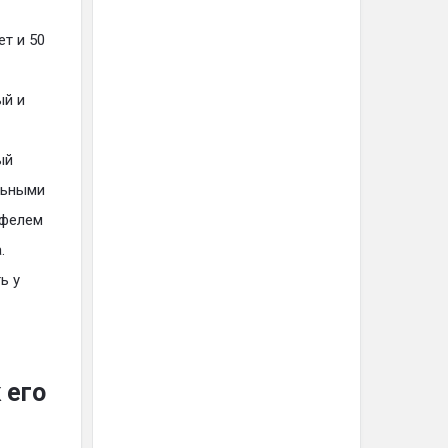
ет и 50
ый и
ый
льными
офелем
.
ь у
 его