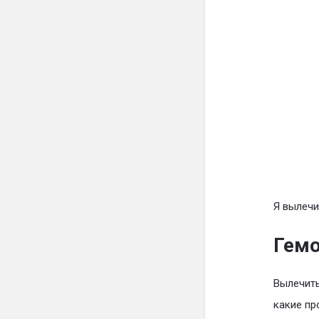
Я вылечи
Гемо
Вылечить
какие пр