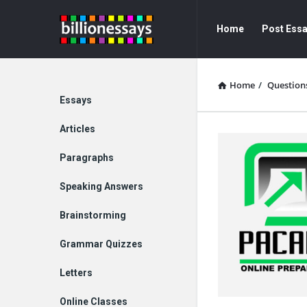
Billion
Billion
Home
Post Ess
Essays
Essays
Navigation
Home
/
Question
Explore
Essays
Articles
Paragraphs
Speaking Answers
Brainstorming
Grammar Quizzes
Letters
Online Classes