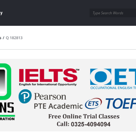
ay
s
/
Q 182813