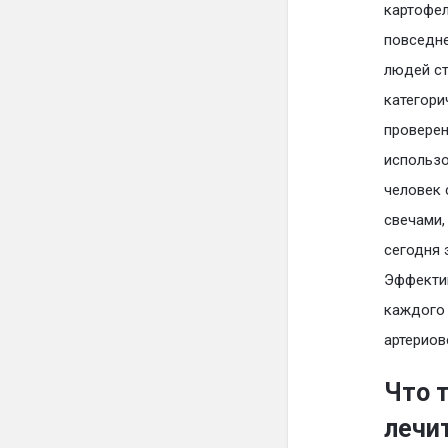
картофел
повседне
людей ст
категори
проверен
использо
человек 
свечами,
сегодня 
Эффектив
каждого 
артериов
Что т
лечи