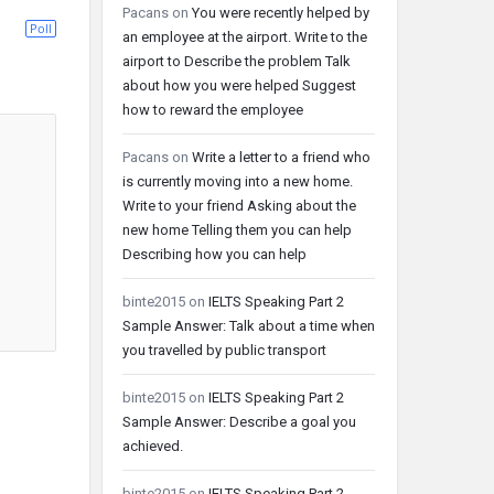
Pacans
on
You were recently helped by
Poll
an employee at the airport. Write to the
airport to Describe the problem Talk
about how you were helped Suggest
how to reward the employee
Pacans
on
Write a letter to a friend who
is currently moving into a new home.
Write to your friend Asking about the
new home Telling them you can help
Describing how you can help
binte2015
on
IELTS Speaking Part 2
Sample Answer: Talk about a time when
you travelled by public transport
binte2015
on
IELTS Speaking Part 2
Sample Answer: Describe a goal you
achieved.
binte2015
on
IELTS Speaking Part 2