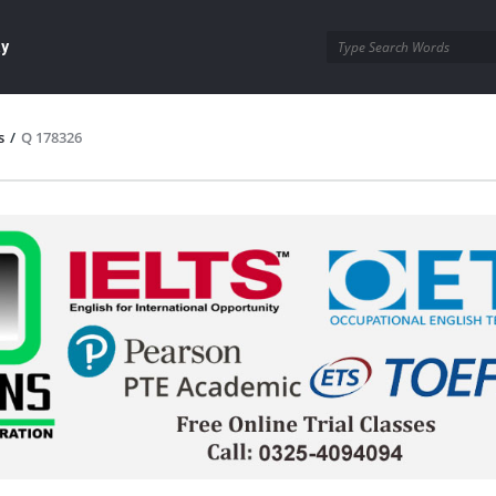
ay
s
/
Q 178326