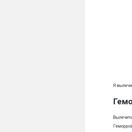
Я вылечи
Гемо
Вылечить
Геморрой