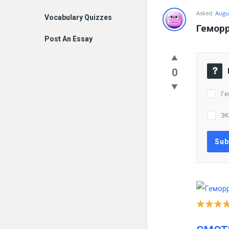
Asked:
Augus
Vocabulary Quizzes
Гемор
Post An Essay
0
Ге
Э