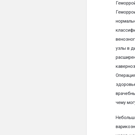
Геморрой
Геморрои
нормальн
классифи
венозног
узлы в д
расширен
каверноз
Операция
здоровье
врачебны
чему мог
Небольшо
варикозн