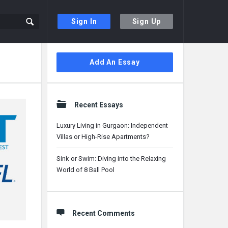
Sign In
Sign Up
Sidebar
Add An Essay
Recent Essays
Luxury Living in Gurgaon: Independent
Villas or High-Rise Apartments?
Sink or Swim: Diving into the Relaxing
World of 8 Ball Pool
Recent Comments