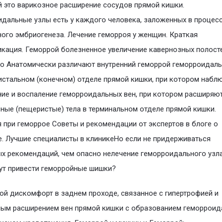
 это варикозное расширение сосудов прямой кишки.
дальные узлы есть у каждого человека, заложенных в процес
ого эмбриогенеза. Лечение геморроя у женщин. Краткая
кация. Геморрой болезненное увеличение кавернозных полост
о Анатомически различают внутренний геморрой геморроидал
истальном (конечном) отделе прямой кишки, при котором набл
ие и воспаление геморроидальных вен, при котором расширяю
ные (пещеристые) тела в терминальном отделе прямой кишки.
 при геморрое Советы и рекомендации от экспертов в блоге о
. Лучшие специалисты в клиникеНо если не придерживаться
х рекомендаций, чем опасно нелечение геморроидального узла
ут привести геморройные шишки?
й дискомфорт в заднем проходе, связанное с гипертрофией и
ым расширением вен прямой кишки с образованием геморроид