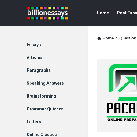
Billion
Billion
Home
Post Ess
Essays
Essays
Navigation
Home
/
Question
Explore
Essays
Articles
Paragraphs
Speaking Answers
Brainstorming
Grammar Quizzes
Letters
Online Classes