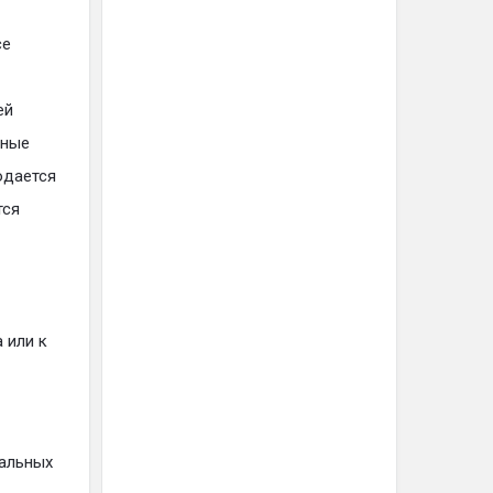
се
ей
ьные
юдается
тся
 или к
альных