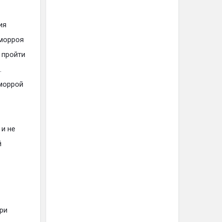
ия
еморроя
 пройти
.
моррой
 и не
й
ри