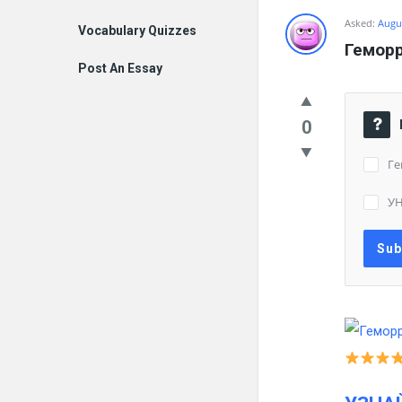
Asked:
Augus
Vocabulary Quizzes
Гемор
Post An Essay
0
Ге
У