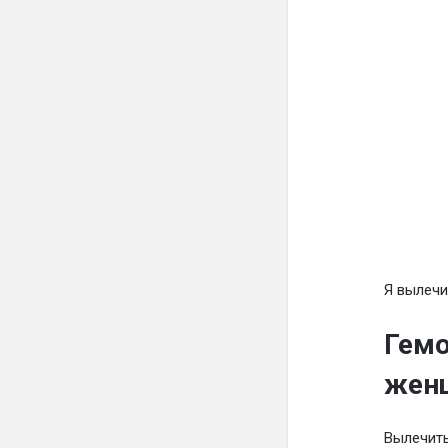
Я вылечи
Гемо
жен
Вылечить