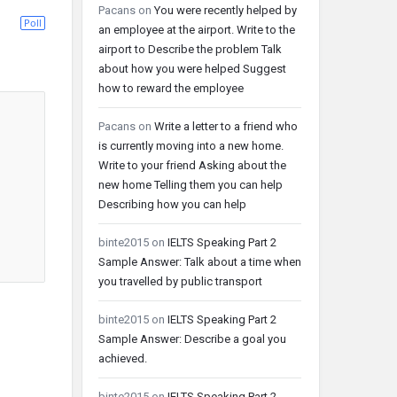
Pacans
on
You were recently helped by
Poll
an employee at the airport. Write to the
airport to Describe the problem Talk
about how you were helped Suggest
how to reward the employee
Pacans
on
Write a letter to a friend who
is currently moving into a new home.
Write to your friend Asking about the
new home Telling them you can help
Describing how you can help
binte2015
on
IELTS Speaking Part 2
Sample Answer: Talk about a time when
you travelled by public transport
binte2015
on
IELTS Speaking Part 2
Sample Answer: Describe a goal you
achieved.
binte2015
on
IELTS Speaking Part 2