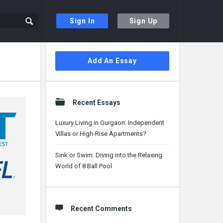
Sign In
Sign Up
Sidebar
Add An Essay
Recent Essays
Luxury Living in Gurgaon: Independent
Villas or High-Rise Apartments?
Sink or Swim: Diving into the Relaxing
World of 8 Ball Pool
Recent Comments