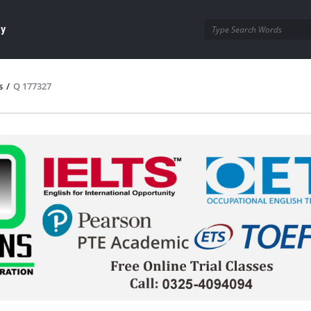
ay
s
/
Q 177327