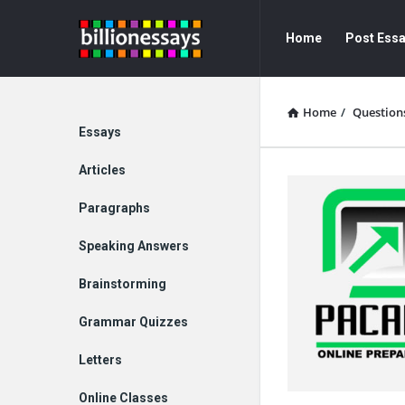
Billion
Billion
Home
Post Ess
Essays
Essays
Navigation
Home
/
Question
Explore
Essays
Articles
Paragraphs
Speaking Answers
Brainstorming
Grammar Quizzes
Letters
Online Classes