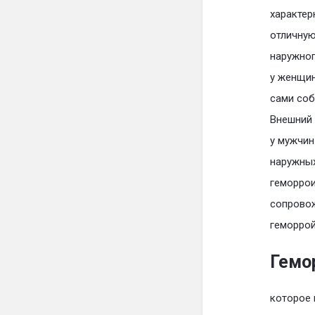
характер
отличную
наружног
у женщин
сами соб
Внешний 
у мужчин
наружных
геморрои
сопрово
геморрой
Гемо
которое 