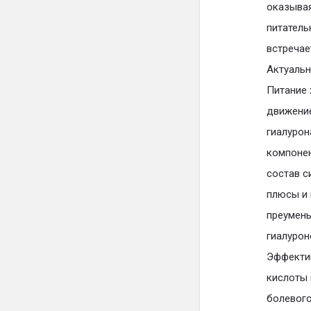
оказывая
питатель
встречае
Актуальн
Питание 
движение
гиалурон
компонен
состав с
плюсы и 
преумень
гиалурон
Эффектив
кислоты 
болевого