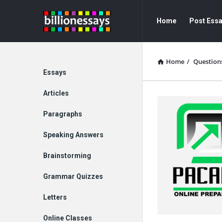
Billion
Billion
Home
Post Ess
Essays
Essays
Navigation
Home
/
Question
Explore
Essays
Articles
Paragraphs
Speaking Answers
Brainstorming
Grammar Quizzes
Letters
Online Classes