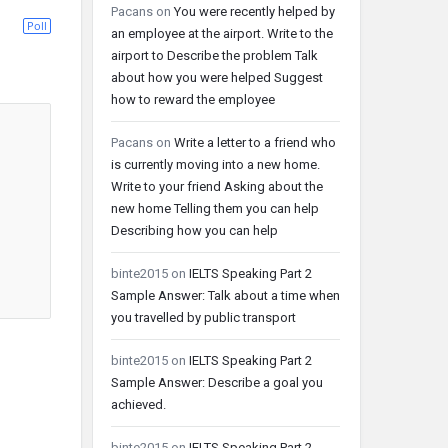
Pacans
on
You were recently helped by
Poll
an employee at the airport. Write to the
airport to Describe the problem Talk
about how you were helped Suggest
how to reward the employee
Pacans
on
Write a letter to a friend who
is currently moving into a new home.
Write to your friend Asking about the
new home Telling them you can help
Describing how you can help
binte2015
on
IELTS Speaking Part 2
Sample Answer: Talk about a time when
you travelled by public transport
binte2015
on
IELTS Speaking Part 2
Sample Answer: Describe a goal you
achieved.
binte2015
on
IELTS Speaking Part 2