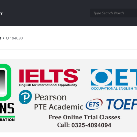
ay
s
/
Q 194030