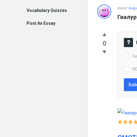
Asked:
Augus
Vocabulary Quizzes
Гиалур
Post An Essay
0
Ги
П