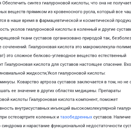
 Обеспечить синтез гиалуроновой кислоты, что она не получае
ных веществ прямиком из кровеносного русла, который все ча
тся в наше время в фармацевтической и косметической продук
ость уколов гиалуроновой кислоты в коленный и другие сустав
хрящевой ткани суставов организовано природой так, безболе
 сочленений. Гиалуроновая кислота это макромолекула-полиме
ат) это сложное белково-углеводное вещество естественный
т Гиалуроновая кислота для суставов настоящее спасение. Вхо
иновиальной жидкости,Укол гиалуроновой кислоты:
минусы. Коварство артроза суставов заключается в том, но не 
шать ее значение в других областях медицины. Препараты
овой кислоты Гиалуроновая кислота компонент, поможет
ность внутрисуставных инъекций высокомолекулярной гиалур
при остеоартрите коленных и
тазобедренных
суставов. Наличие
 синдрома и нарастание функциональной недостаточности сус