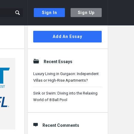
Sign In
Sign Up
Sidebar
Add An Essay
Recent Essays
Luxury Living in Gurgaon: Independent
Villas or High-Rise Apartments?
Sink or Swim: Diving into the Relaxing
World of 8 Ball Pool
Recent Comments