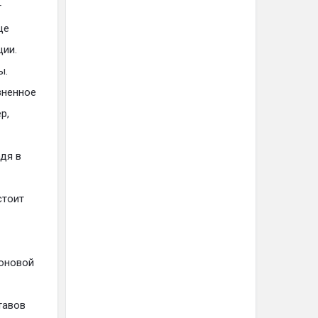
т
ще
ции.
ы.
зненное
р,
дя в
стоит
оновой
тавов