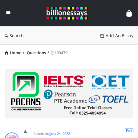
Billion
Essays
Search
Add An Essay
Home
/
Questions
/
Q 193479
Poll
Asked:
August 24, 2022