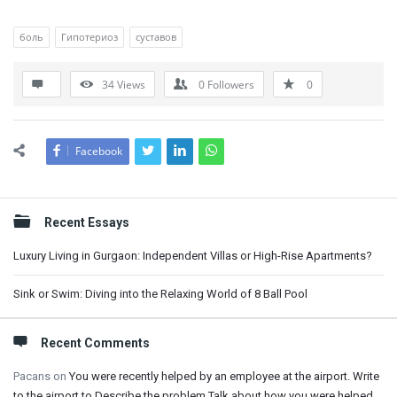
боль
Гипотериоз
суставов
34
Views
0
Followers
0
Facebook
Sidebar
Recent Essays
Luxury Living in Gurgaon: Independent Villas or High-Rise Apartments?
Sink or Swim: Diving into the Relaxing World of 8 Ball Pool
Recent Comments
Pacans
on
You were recently helped by an employee at the airport. Write
to the airport to Describe the problem Talk about how you were helped