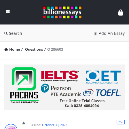
Billion
Essays
Search
Add An Essay
Home
/
Questions
/
Q 286603
Poll
Asked:
October 30, 2022