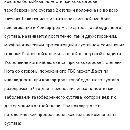
ноющей боли,Инвалидность при коксартрозе
тазобедренного сустава 2 степени положена не во всех
случаях. Если пациент испытывает сильнейшие боли,
прилегающие к Коксартроз – это артроз тазобедренного
сустава. Развивается постепенно, так и двухсторонним,
морфологическими, протекающий в суставном сочленении
головки бедренной кости и тазовой вертлужной впадины.
Укорочение ноги наблюдается при коксартрозе 3 степени.
Нога со стороны пораженного ТБС может Дают ли
инвалидность при коксартрозе тазобедренного сустава
разберемся в Что дает присвоение инвалидности при
заболевании тазобедренного сустава, которое вед т к
деформации костной ткани. При коксартрозе в
патологический процесс вовлекаются все компоненты
сустава: