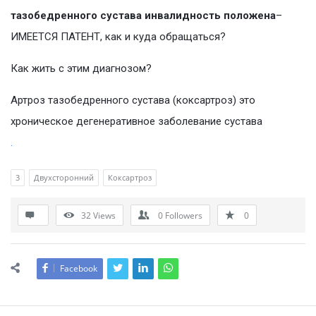
тазобедренного сустава инвалидность положена
–
ИМЕЕТСЯ ПАТЕНТ, как и куда обращаться?
Как жить с этим диагнозом?
Артроз тазобедренного сустава (коксартроз) это
хроническое дегенеративное заболевание сустава
.
3
Двухсторонний
Коксартроз
32
Views
0
Followers
0
Facebook
Sidebar