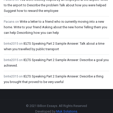
to the airport to Describe the problem Talk about how you were helped
Suggest how to reward the employee
Pacans
on
Write a letter to a friend who is currently moving into a new
home. Write to your friend Asking about the new home Telling them you
can help Describing how you can help
binte2015
on
IELTS Speaking Part 2 Sample Answer: Talk about a time
when you travelled by public transport
binte2015
on
IELTS Speaking Part 2 Sample Answer: Describe a goal you
achieved.
binte2015
on
IELTS Speaking Part 2 Sample Answer: Describe a thing
you brought that proved to be very useful
Footer
© 2021 Billion Essays. All Rights Reserved
Developed by
Muk Solutions
.