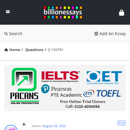
Billion
Essays
Search
Add An Essay
Home
/
Questions
/
Q 193781
Poll
Asked:
August 24, 2022