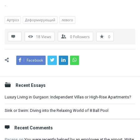
.
Артроз
Деформирующий
левого
18
Views
0
Followers
0
Facebook
Sidebar
Recent Essays
Luxury Living in Gurgaon: Independent Villas or High-Rise Apartments?
Sink or Swim: Diving into the Relaxing World of 8 Ball Pool
Recent Comments
Pacans
on
You were recently helped by an employee at the airport. Write