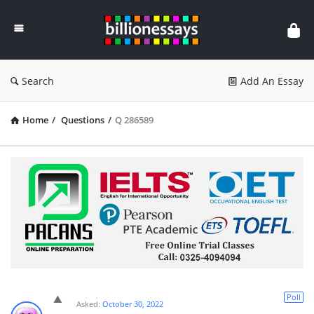
Billion
Essays
Search
Add An Essay
Home
/
Questions
/
Q 286589
Poll
Asked:
October 30, 2022