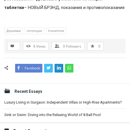
таблетки
– НОВЫЙ БРЭНД, показания и противопоказания
.
Дешевые
потенции
Усилители
8
Views
0
Followers
0
Facebook
Sidebar
Recent Essays
Luxury Living in Gurgaon: Independent Villas or High-Rise Apartments?
Sink or Swim: Diving into the Relaxing World of 8 Ball Pool