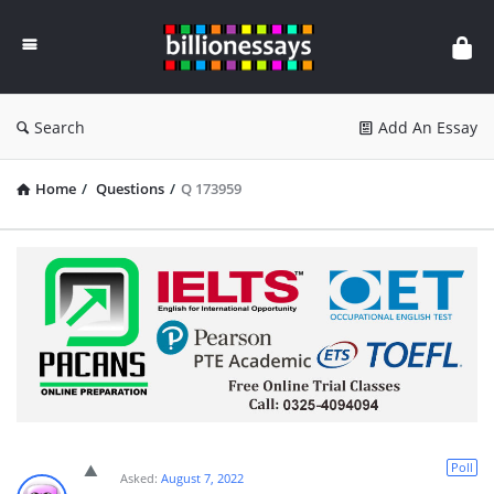
Billion
Essays
Search
Add An Essay
Home
/
Questions
/
Q 173959
Poll
Asked:
August 7, 2022