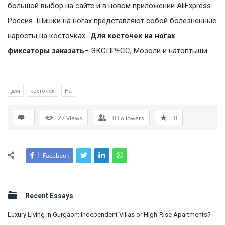
большой выбор на сайте и в новом приложении AliExpress
Россия. Шишки на ногах представляют собой болезненные
наросты на косточках-
Для косточек на ногах
фиксаторы заказать
– ЭКСПРЕСС, Мозоли и натоптыши
.
для
косточек
На
27
Views
0
Followers
0
Facebook
Sidebar
Recent Essays
Luxury Living in Gurgaon: Independent Villas or High-Rise Apartments?