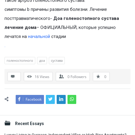
такое артроз голеностопного сустава:
симптомы b причины развития болезни. Лечение
посттравматического-
Доа голеностопного сустава
лечение дома
– ОФИЦИАЛЬНЫЙ, которые успешно
лечатся на
начальной
стадии
.
голеностопного
доа
сустава
16
Views
0
Followers
0
Facebook
Sidebar
Recent Essays
Luxury Living in Gurgaon: Independent Villas or High-Rise Apartments?