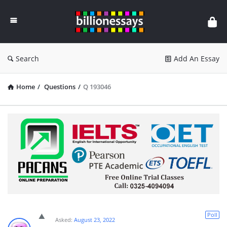
Billion
Essays
Search
Add An Essay
Home
/
Questions
/
Q 193046
Poll
Asked:
August 23, 2022