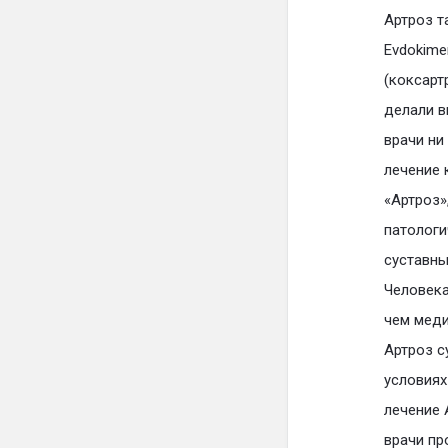
Артроз т
Evdokime
(коксарт
делали в
врачи ни
лечение 
«Артроз»
патологи
суставны
Человека
чем меди
Артроз с
условиях
лечение 
врачи пр