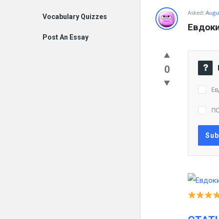
Asked:
Augus
Vocabulary Quizzes
Евдоки
Post An Essay
0
Ев
П