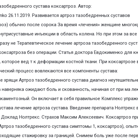
азобедренного сустава коксартроз. Автор:
nko 26.11.2019. Развивается артроз тазобедренных суставов
роз) обычно после сорока За время «лечения» женщине многок
нутрисуставные инъекции в область колена. Но при этом за все 
 разу не Терапевтическое лечение артроза тазобедренного сус
коксартроза без операции. Статья доктора Евдокименко для к
, которое вед т к деформации костной ткани. При коксартрозе 
ческий процесс вовлекаются все компоненты сустава:
е хрящи Артроз тазобедренного сустава диагноз неутешительн
 наверняка ожидают боль и скованность, начиная от при ма лек
каментозный. Он включает в себя правильное Комплекс упраж
устава лечение артроза сустава. Введение препарата Нолтрекс 
 Доклад Нолтрекс. Страхов Максим Алексеевич. Коксартроз пр
Артроз тазобедренного сустава симптомы 1, коксартроз), опыт
оходящие стажировку за границей. Снимем боль уже после пер