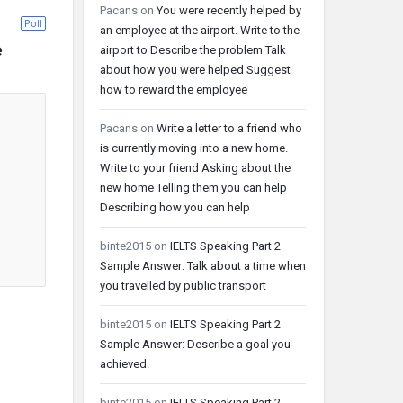
Pacans
on
You were recently helped by
Poll
an employee at the airport. Write to the
е
airport to Describe the problem Talk
about how you were helped Suggest
how to reward the employee
Pacans
on
Write a letter to a friend who
is currently moving into a new home.
Write to your friend Asking about the
new home Telling them you can help
Describing how you can help
binte2015
on
IELTS Speaking Part 2
Sample Answer: Talk about a time when
you travelled by public transport
binte2015
on
IELTS Speaking Part 2
Sample Answer: Describe a goal you
achieved.
binte2015
on
IELTS Speaking Part 2