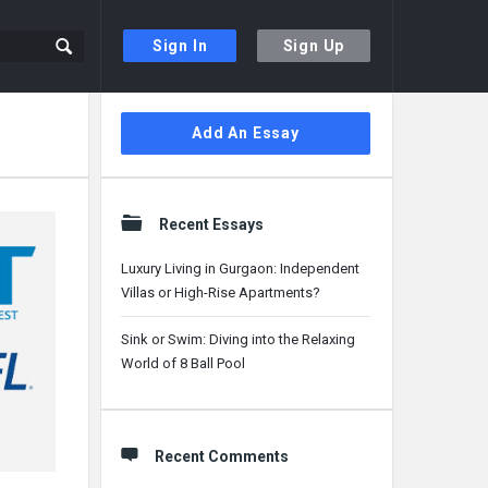
Sign In
Sign Up
Sidebar
Add An Essay
Recent Essays
Luxury Living in Gurgaon: Independent
Villas or High-Rise Apartments?
Sink or Swim: Diving into the Relaxing
World of 8 Ball Pool
Recent Comments