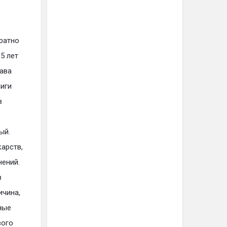
ратно
5 лет
тава
ниги
в
ый.
арств,
нений.
в
ичина,
ные
вого