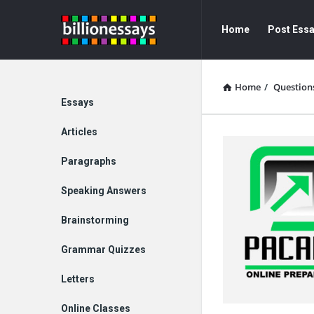
Billion
Billion
Home
Post Ess
Essays
Essays
Navigation
Home
/
Question
Explore
Essays
Articles
Paragraphs
Speaking Answers
Brainstorming
Grammar Quizzes
Letters
Online Classes