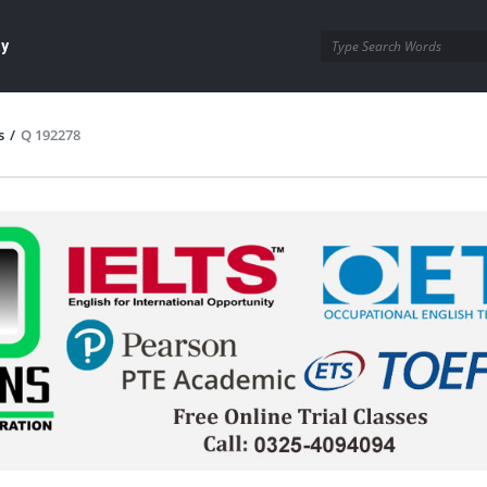
ay
s
/
Q 192278