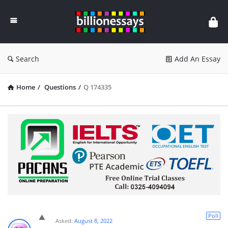
Billion
Essays
Search
Add An Essay
Home
/
Questions
/
Q 174335
Poll
Asked:
August 8, 2022