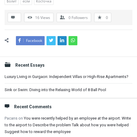
Болит
если
Косточка
16
Views
0
Followers
0
Facebook
Sidebar
Recent Essays
Luxury Living in Gurgaon: Independent Villas or High-Rise Apartments?
Sink or Swim: Diving into the Relaxing World of 8 Ball Pool
Recent Comments
Pacans
on
You were recently helped by an employee at the airport. Write
to the airport to Describe the problem Talk about how you were helped
Suggest how to reward the employee