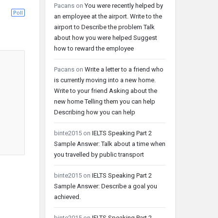
Pacans
on
You were recently helped by
Poll
an employee at the airport. Write to the
airport to Describe the problem Talk
about how you were helped Suggest
how to reward the employee
Pacans
on
Write a letter to a friend who
is currently moving into a new home.
Write to your friend Asking about the
new home Telling them you can help
Describing how you can help
binte2015
on
IELTS Speaking Part 2
Sample Answer: Talk about a time when
you travelled by public transport
binte2015
on
IELTS Speaking Part 2
Sample Answer: Describe a goal you
achieved.
binte2015
on
IELTS Speaking Part 2