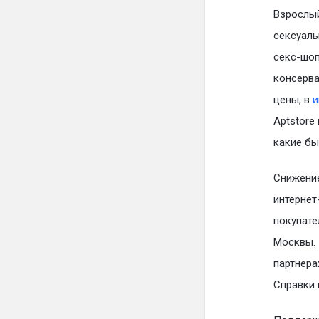
Взрослый
сексуаль
секс-шоп
консерва
цены, в
и
Aptstore
какие бы
Снижение
интернет
покупате
Москвы. 
партнера
Справки 