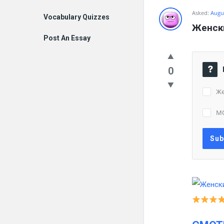
Asked:
Augus
Vocabulary Quizzes
Женски
Post An Essay
0
Же
М