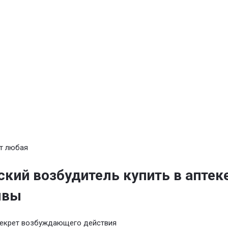
т любая
кий возбудитель купить в аптек
ывы
секрет возбуждающего действия