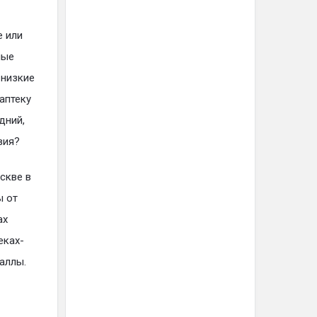
е или
ные
 низкие
аптеку
дний,
вия?
скве в
ы от
ах
еках-
аллы.