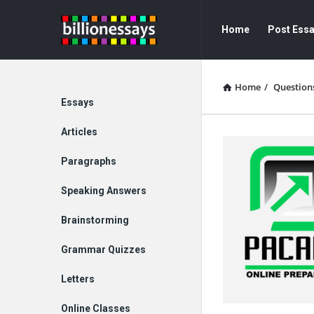
Billion
Billion
Home
Post Ess
Essays
Essays
Navigation
Home
/
Question
Explore
Essays
Articles
Paragraphs
Speaking Answers
Brainstorming
Grammar Quizzes
Letters
Online Classes