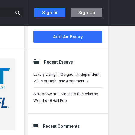
Sign In
Sign Up
Sidebar
Add An Essay
Recent Essays
Luxury Living in Gurgaon: Independent
Villas or High-Rise Apartments?
Sink or Swim: Diving into the Relaxing
World of 8 Ball Pool
Recent Comments