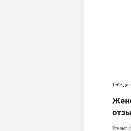
Тебе дас
Женс
отз
Открыт 