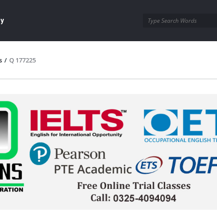
ay
s
/
Q 177225