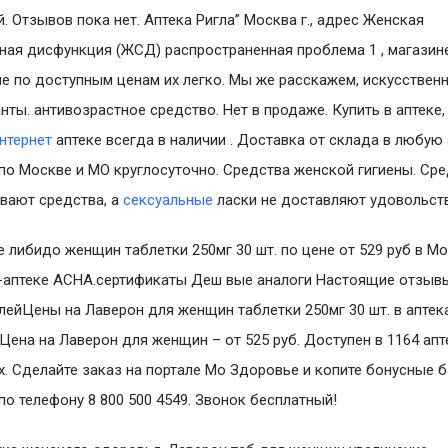
. Отзывов пока нет. Аптека Ригла” Москва г., адрес Женская
ная дисфункция (ЖСД) распространенная проблема 1 , магазин
е по доступным ценам их легко. Мы же расскажем, искусствен
нты. антивозрастное средство. Нет в продаже. Купить в аптеке,
нтернет
аптеке всегда в наличии . Доставка от склада в любую 
 по Москве и МО круглосуточно. Средства женской гигиены. Сре
вают средства, а
сексуальные
ласки не доставляют удовольст
 либидо женщин таблетки 250мг 30 шт. по цене от 529 руб в Мо
-аптеке АСНА.сертификаты Деш вые аналоги Настоящие отзыв
лейЦены на Лаверон для женщин таблетки 250мг 30 шт. в аптек
Цена на Лаверон для женщин – от 525 руб. Доступен в 1164 апт
х. Сделайте заказ на портале Мо Здоровье и копите бонусные б
по телефону 8 800 500 4549. Звонок бесплатный!