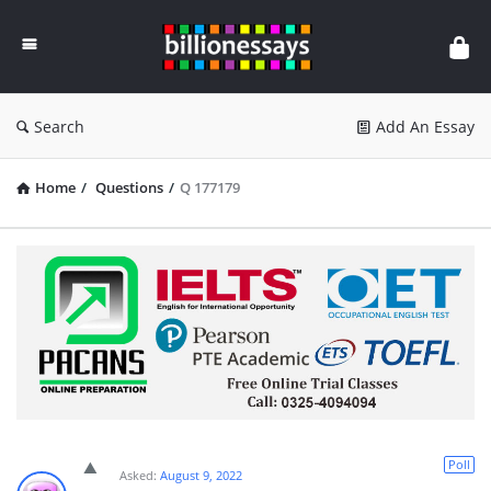
Billion
Essays
Search
Add An Essay
Home
/
Questions
/
Q 177179
Poll
Asked:
August 9, 2022