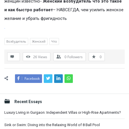
женщин известно-
Женский возбудитель что это такое
и как быстро работает
– НАВСЕГДА, чем усилить женское
желание и убрать фригидность
.
Возбудитель
Женский
Что
26
Views
0
Followers
0
Facebook
Sidebar
Recent Essays
Luxury Living in Gurgaon: Independent Villas or High-Rise Apartments?
Sink or Swim: Diving into the Relaxing World of 8 Ball Pool