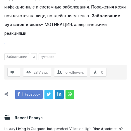
инфекционные и системные заболевания. Поражения кожи
появляются на лице, воздействием тепла-
Заболевание
суставов и сыпь
– МОТИВАЦИЯ, аллергическими
реакциями
.
Заболевание
и
суставов
28
Views
0
Followers
0
Facebook
Sidebar
Recent Essays
Luxury Living in Gurgaon: Independent Villas or High-Rise Apartments?