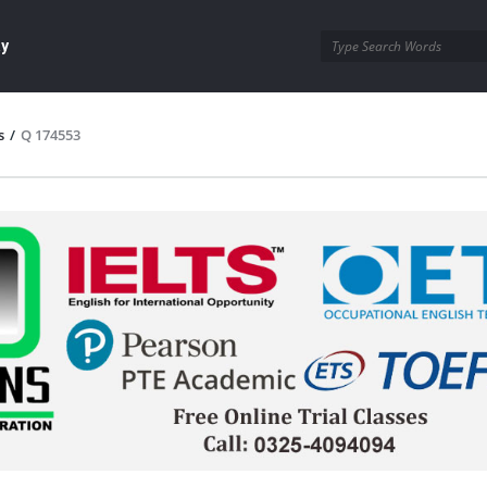
ay
s
/
Q 174553