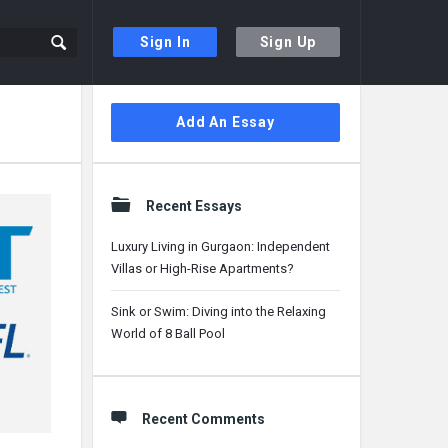
Sign In
Sign Up
Sidebar
Add An Essay
Recent Essays
Luxury Living in Gurgaon: Independent
Villas or High-Rise Apartments?
Sink or Swim: Diving into the Relaxing
World of 8 Ball Pool
Recent Comments