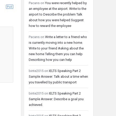
Pacans
on
You were recently helped by
Poll
an employee at the airport. Write to the
airport to Describe the problem Talk
about how you were helped Suggest
how to reward the employee
Pacans
on
Write a letter to a friend who
is currently moving into a new home.
Write to your friend Asking about the
new home Telling them you can help
Describing how you can help
binte2015
on
IELTS Speaking Part 2
Sample Answer: Talk about a time when
you travelled by public transport
binte2015
on
IELTS Speaking Part 2
Sample Answer: Describe a goal you
achieved.
binte2015
on
IELTS Speaking Part 2