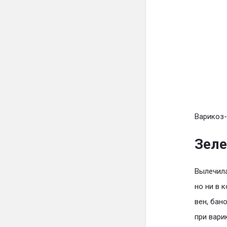
Варикоз-
Зеле
Вылечил
но ни в 
вен, бан
при вари