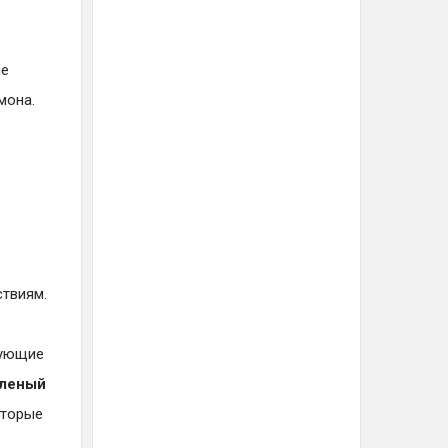
ые
мона.
ствиям.
дующие
леный
оторые