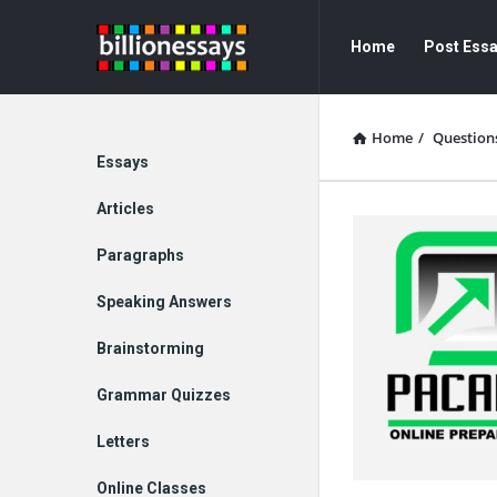
Billion
Billion
Home
Post Ess
Essays
Essays
Navigation
Home
/
Question
Explore
Essays
Articles
Paragraphs
Speaking Answers
Brainstorming
Grammar Quizzes
Letters
Online Classes