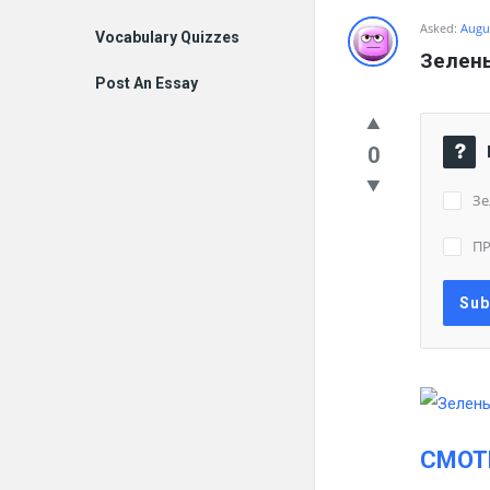
Asked:
Augus
Vocabulary Quizzes
Зелены
Post An Essay
0
Зе
П
СМОТ