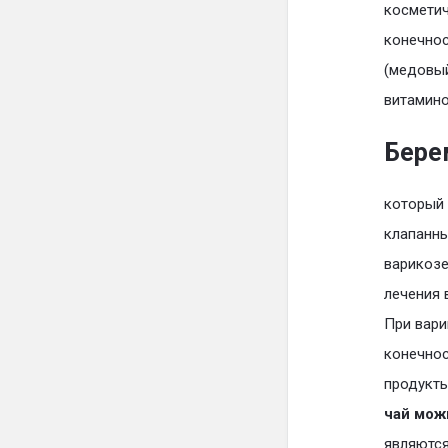
косметич
конечнос
(медовый
витамино
Бере
который 
клапанны
варикозе
лечения 
При вари
конечно
продукты
чай мож
являются