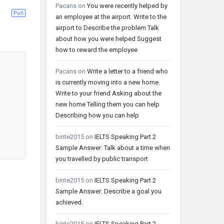
Pacans
on
You were recently helped by
Poll
an employee at the airport. Write to the
airport to Describe the problem Talk
about how you were helped Suggest
how to reward the employee
Pacans
on
Write a letter to a friend who
is currently moving into a new home.
Write to your friend Asking about the
new home Telling them you can help
Describing how you can help
binte2015
on
IELTS Speaking Part 2
Sample Answer: Talk about a time when
you travelled by public transport
binte2015
on
IELTS Speaking Part 2
Sample Answer: Describe a goal you
achieved.
binte2015
on
IELTS Speaking Part 2