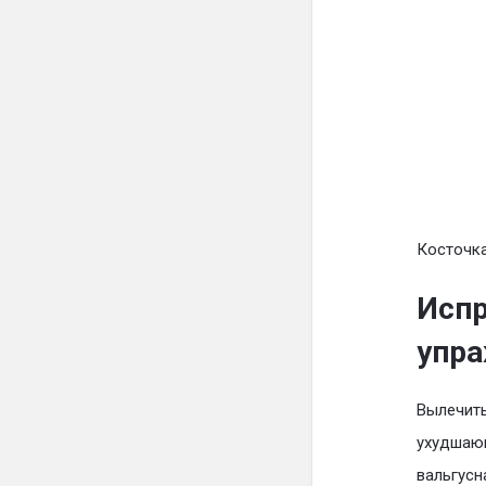
Косточка
Испр
упр
Вылечить
ухудшающ
вальгусн