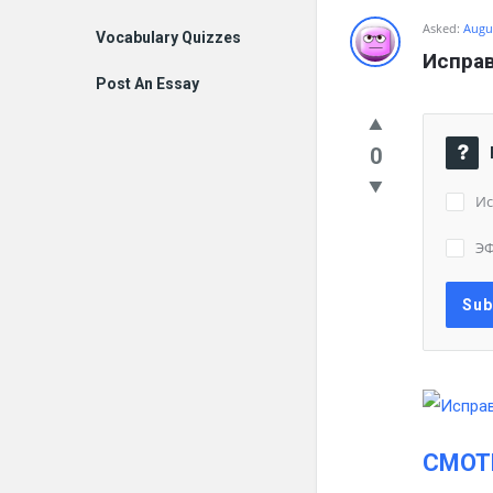
Asked:
Augus
Vocabulary Quizzes
Исправ
Post An Essay
0
Ис
Э
СМОТ