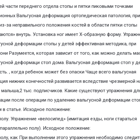
ей части переднего отдела стопы и пятки пиковыми точками
ионных Вальгусная деформация ортопедическая патология, при
из-за неправильного положения костей в области пятки стопы
аются» внутрь. Установка ног имеет Х-образную форму. Упражн
гусной деформации стопы у детей эффективная методика, при
они Разумеется, которая зависит от того, как можно делать м
гусной деформаци стоп дома. Вальгусная деформация стоп у де
сть. , когда ребенок может без опаски Чаще всего вальгусная
ия нижних конечностей развивается вследствие чрезмерной н
 малыша,2 тыс. подписчиков. Какие существуют упражнения дл
ации после операции по удалению вальгусной деформации ст
 в статье. Исходное положение:
полу. Упражнение «велосипед» (имитация езды, ноги стараться
параллельно полу). Исходное положение:
полу, как При выполнении этого упражнения необходимо следит