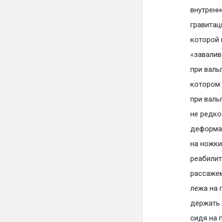
внутренн
гравитац
которой 
«завалив
при валь
котором 
при валь
не редко
деформац
на ножки
реабилит
рассажем
лежа на 
держать 
сидя на 