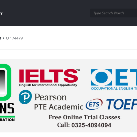
ay
s
/
Q 174479