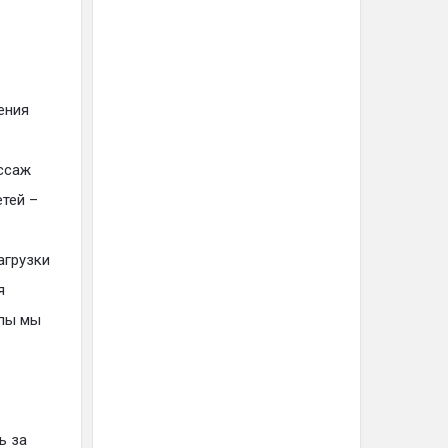
ения
ассаж
тей –
агрузки
я
опы мы
ь за