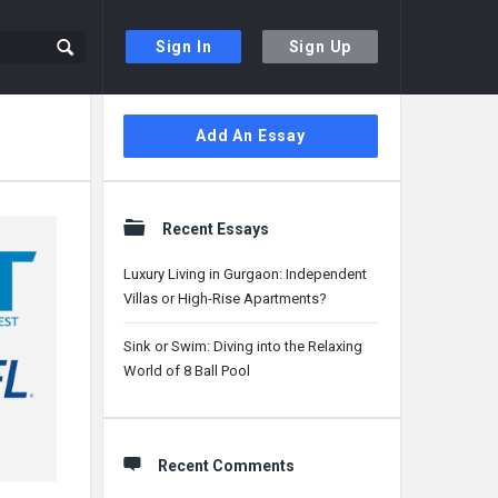
Sign In
Sign Up
Sidebar
Add An Essay
Recent Essays
Luxury Living in Gurgaon: Independent
Villas or High-Rise Apartments?
Sink or Swim: Diving into the Relaxing
World of 8 Ball Pool
Recent Comments