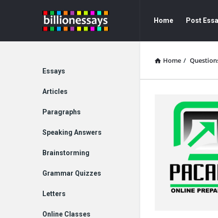
Billion
Billion
Home
Post Ess
Essays
Essays
Navigation
Home
/
Question
Explore
Essays
Articles
Paragraphs
Speaking Answers
Brainstorming
Grammar Quizzes
Letters
Online Classes