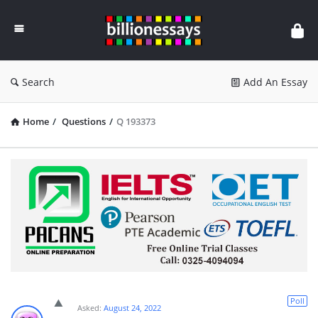
Billion
Essays
Search
Add An Essay
Home
/
Questions
/
Q 193373
Poll
Asked:
August 24, 2022