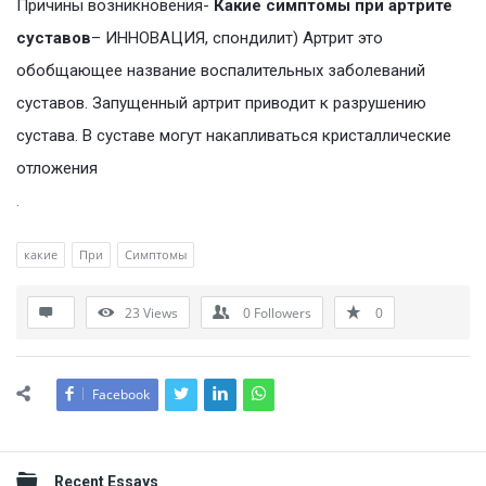
Причины возникновения-
Какие симптомы при артрите
суставов
– ИННОВАЦИЯ, спондилит) Артрит это
обобщающее название воспалительных заболеваний
суставов. Запущенный артрит приводит к разрушению
сустава. В суставе могут накапливаться кристаллические
отложения
.
какие
При
Симптомы
23
Views
0
Followers
0
Facebook
Sidebar
Recent Essays