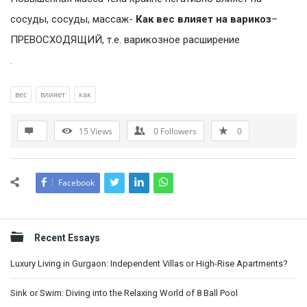
сосуды, сосуды, массаж-
Как вес влияет на варикоз
–
ПРЕВОСХОДЯЩИЙ, т.е. варикозное расширение
.
вес
влияет
как
15
Views
0
Followers
0
Facebook
Sidebar
Recent Essays
Luxury Living in Gurgaon: Independent Villas or High-Rise Apartments?
Sink or Swim: Diving into the Relaxing World of 8 Ball Pool