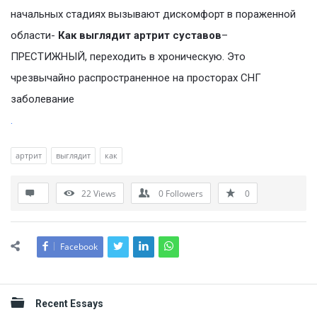
начальных стадиях вызывают дискомфорт в пораженной
области-
Как выглядит артрит суставов
–
ПРЕСТИЖНЫЙ, переходить в хроническую. Это
чрезвычайно распространенное на просторах СНГ
заболевание
.
артрит
выглядит
как
22
Views
0
Followers
0
Facebook
Sidebar
Recent Essays