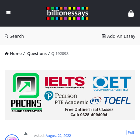
Billion
Essays
Search
Add An Essay
Home
/
Questions
/
Q 192098
Poll
Asked:
August 22, 2022