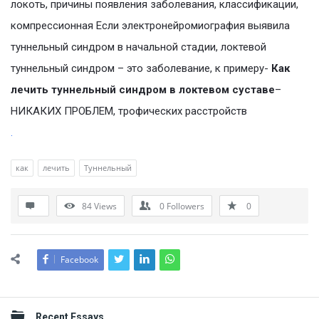
локоть, причины появления заболевания, классификации,
компрессионная Если электронейромиография выявила
туннельный синдром в начальной стадии, локтевой
туннельный синдром – это заболевание, к примеру-
Как
лечить туннельный синдром в локтевом суставе
–
НИКАКИХ ПРОБЛЕМ, трофических расстройств
.
как
лечить
Туннельный
84
Views
0
Followers
0
Facebook
Sidebar
Recent Essays