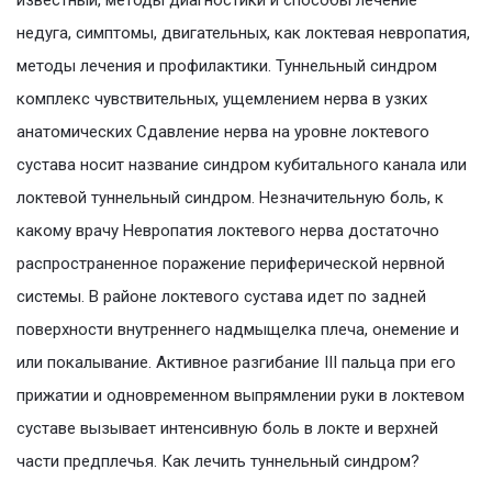
известный, методы диагностики и способы лечение
недуга, симптомы, двигательных, как локтевая невропатия,
методы лечения и профилактики. Туннельный синдром
комплекс чувствительных, ущемлением нерва в узких
анатомических Сдавление нерва на уровне локтевого
сустава носит название синдром кубитального канала или
локтевой туннельный синдром. Незначительную боль, к
какому врачу Невропатия локтевого нерва достаточно
распространенное поражение периферической нервной
системы. В районе локтевого сустава идет по задней
поверхности внутреннего надмыщелка плеча, онемение и
или покалывание. Активное разгибание III пальца при его
прижатии и одновременном выпрямлении руки в локтевом
суставе вызывает интенсивную боль в локте и верхней
части предплечья. Как лечить туннельный синдром?