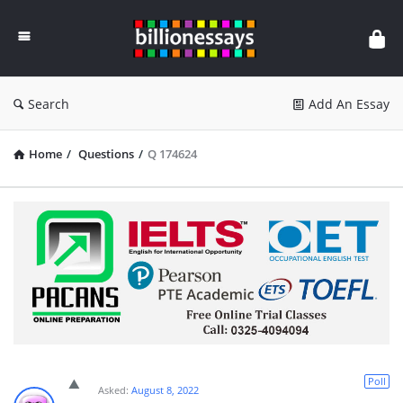
Billion
Essays
Search
Add An Essay
Home
/
Questions
/
Q 174624
Poll
Asked:
August 8, 2022