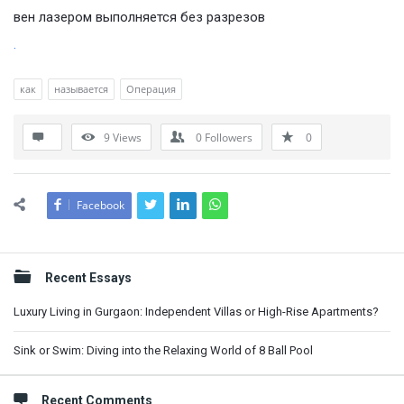
вен лазером выполняется без разрезов
.
как
называется
Операция
9
Views
0
Followers
0
Facebook
Sidebar
Recent Essays
Luxury Living in Gurgaon: Independent Villas or High-Rise Apartments?
Sink or Swim: Diving into the Relaxing World of 8 Ball Pool
Recent Comments