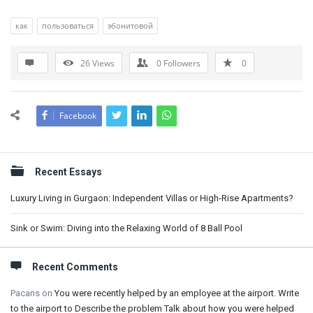
как
пользоваться
эбонитовой
26
Views
0
Followers
0
Facebook
Sidebar
Recent Essays
Luxury Living in Gurgaon: Independent Villas or High-Rise Apartments?
Sink or Swim: Diving into the Relaxing World of 8 Ball Pool
Recent Comments
Pacans
on
You were recently helped by an employee at the airport. Write
to the airport to Describe the problem Talk about how you were helped