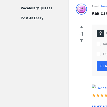
Asked:
Augus
Vocabulary Quizzes
Как са
Post An Essay
-1
Ка
П