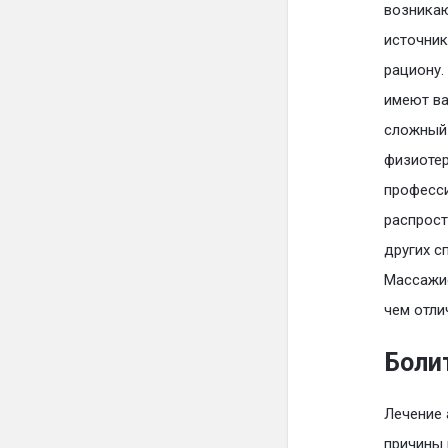
возникаю
источник
рациону.
имеют ва
сложный 
физиотер
професси
распрост
других с
Массажис
чем отли
Боли
Лечение 
причины 