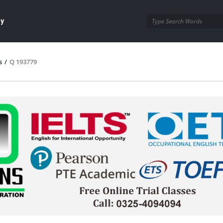
ay
s
/
Q 193779