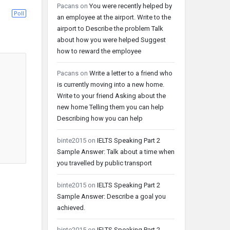
Pacans
on
You were recently helped by
Poll
an employee at the airport. Write to the
airport to Describe the problem Talk
about how you were helped Suggest
how to reward the employee
Pacans
on
Write a letter to a friend who
is currently moving into a new home.
Write to your friend Asking about the
new home Telling them you can help
Describing how you can help
binte2015
on
IELTS Speaking Part 2
Sample Answer: Talk about a time when
you travelled by public transport
binte2015
on
IELTS Speaking Part 2
Sample Answer: Describe a goal you
achieved.
binte2015
on
IELTS Speaking Part 2