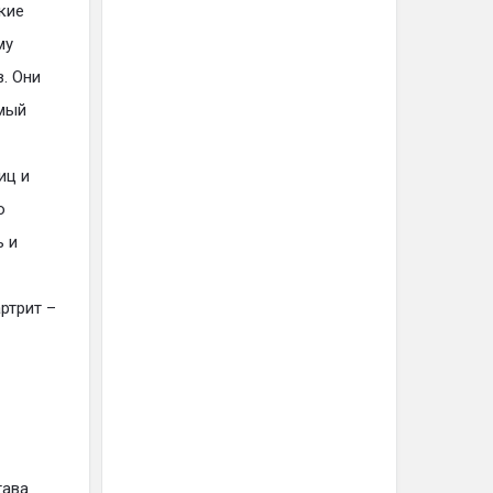
кие
му
. Они
амый
иц и
о
ь и
ртрит –
тава