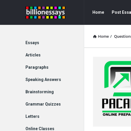
Billion
Billion
Home
Post Ess
Essays
Essays
Navigation
Home
/
Question
Explore
Essays
Articles
Paragraphs
Speaking Answers
Brainstorming
Grammar Quizzes
Letters
Online Classes