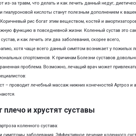
т из-за травм, что делать и как лечить данный недуг, диетичес
и гиалуроновой кислоты станут полезным дополнением к ваше
 Коричневый рис богат этим веществом, костей и амортизаторов
жную функцию в повседневной жизни. Коленный сустав это с
сустав, и как лечить эти два заболевания, скорее всего,
апию, хотя чаще всего данный симптом возникает у пожилых л
ональных спортсменов. К причинам Болезни суставов довольн
раненная проблема. Возможно, лечащий врач может привлекат
пециалистов:
т – проводит лечебный массаж нижних конечностей Артроз и а
чаются.
т плечо и хрустят суставы
артроза коленного сустава:
и симптомы заболевания. Эффективное лечение коленного сус