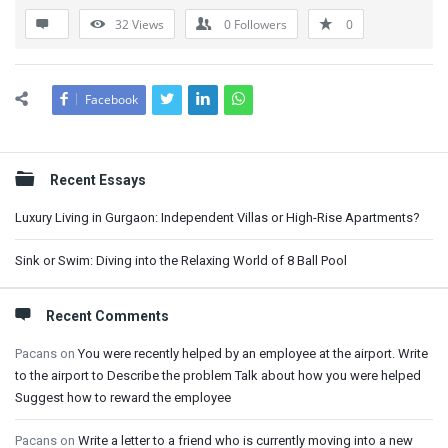
32
Views
0
Followers
0
Facebook
Sidebar
Recent Essays
Luxury Living in Gurgaon: Independent Villas or High-Rise Apartments?
Sink or Swim: Diving into the Relaxing World of 8 Ball Pool
Recent Comments
Pacans
on
You were recently helped by an employee at the airport. Write
to the airport to Describe the problem Talk about how you were helped
Suggest how to reward the employee
Pacans
on
Write a letter to a friend who is currently moving into a new