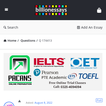
Billion
Essays
Search
Add An Essay
Home
/
Questions
/
Q 174413
Poll
Asked:
August 8, 2022