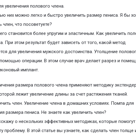
я увеличения полового члена.
ю них можно легко и быстро увеличить размер пениса. Я бы хо
ь член, что посоветуете?
чего становится более упругим и эластичным. Как увеличить по
а. При этом результат будет зависеть от того, какой метод
тся для увеличения мужского достоинства. Утолщение полово
 помощью операции. В этом случае врач делает разрез и помещ
иконовый имплант.
ичения размера полового члена применяют методику экстендер
оторой лежит увеличение длины за счет растяжения тканей.
ичить член. Увеличение члена в домашних условиях. Помпа для
ия размера пениса. Не знаете как увеличить член?
сскажу о нескольких эффективных методиках, которые помогут
ту проблему. В этой статье вы узнаете, как сделать член толще 