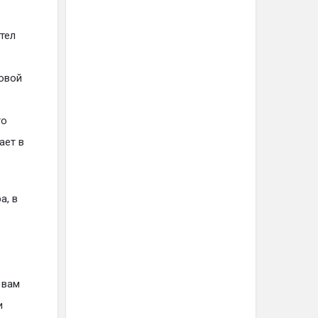
тел
ловой
го
ает в
а, в
 вам
и