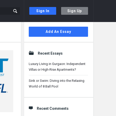
Sign In
Sign Up
Sidebar
Add An Essay
Recent Essays
Luxury Living in Gurgaon: Independent
Villas or High-Rise Apartments?
Sink or Swim: Diving into the Relaxing
World of 8 Ball Pool
Recent Comments