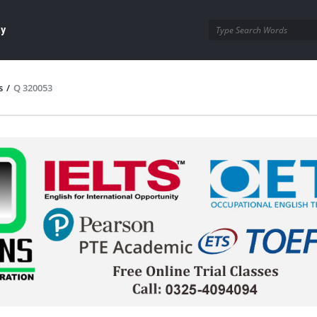
ay
s
/
Q 320053