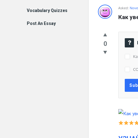
Asked:
Nove
Vocabulary Quizzes
Как ув
Post An Essay
0
Ка
СО