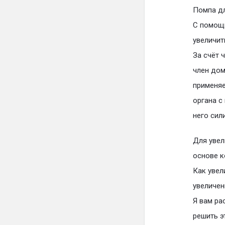
Помпа дл
С помощь
увеличит
За счёт 
член дом
применяе
органа с
него сил
Для увел
основе к
Как увел
увеличен
Я вам ра
решить э