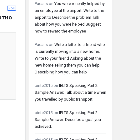
Pacans
on
You were recently helped by
Poll
an employee at the airport. Write to the
атно
airport to Describe the problem Talk
about how you were helped Suggest
how to reward the employee
Pacans
on
Write a letter to a friend who
is currently moving into a new home.
Write to your friend Asking about the
new home Telling them you can help
Describing how you can help
binte2015
on
IELTS Speaking Part 2
Sample Answer: Talk about a time when
you travelled by public transport
binte2015
on
IELTS Speaking Part 2
Sample Answer: Describe a goal you
achieved.
binte2015
on
IELTS Speaking Part 2