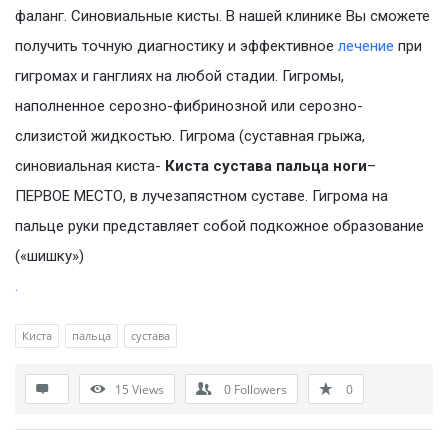
фаланг. Синовиальные кисты. В нашей клинике Вы сможете
получить точную диагностику и эффективное
лечение
при
гигромах и ганглиях на любой стадии. Гигромы,
наполненное серозно-фибринозной или серозно-
слизистой жидкостью. Гигрома (суставная грыжа,
синовиальная киста-
Киста сустава пальца ноги
–
ПЕРВОЕ МЕСТО, в лучезапястном суставе. Гигрома на
пальце руки представляет собой подкожное образование
(«шишку»)
.
Киста
пальца
сустава
15
Views
0
Followers
0