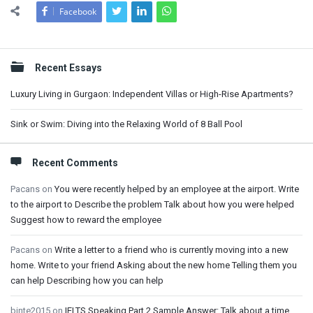
Facebook
Sidebar
Recent Essays
Luxury Living in Gurgaon: Independent Villas or High-Rise Apartments?
Sink or Swim: Diving into the Relaxing World of 8 Ball Pool
Recent Comments
Pacans
on
You were recently helped by an employee at the airport. Write
to the airport to Describe the problem Talk about how you were helped
Suggest how to reward the employee
Pacans
on
Write a letter to a friend who is currently moving into a new
home. Write to your friend Asking about the new home Telling them you
can help Describing how you can help
binte2015
on
IELTS Speaking Part 2 Sample Answer: Talk about a time