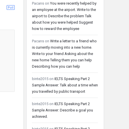
Pacans
on
You were recently helped by
Poll
an employee at the airport. Write to the
airport to Describe the problem Talk
about how you were helped Suggest
how to reward the employee
Pacans
on
Write a letter to a friend who
is currently moving into a new home.
Write to your friend Asking about the
new home Telling them you can help
Describing how you can help
binte2015
on
IELTS Speaking Part 2
Sample Answer: Talk about a time when
you travelled by public transport
binte2015
on
IELTS Speaking Part 2
Sample Answer: Describe a goal you
achieved.
binte2015
on
IELTS Speaking Part 2