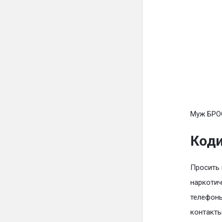
Муж БРО
Коди
Просить 
наркотич
телефоны
контакты