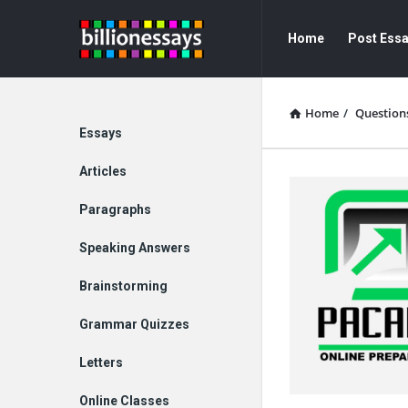
Billion
Billion
Home
Post Ess
Essays
Essays
Navigation
Home
/
Question
Explore
Essays
Articles
Paragraphs
Speaking Answers
Brainstorming
Grammar Quizzes
Letters
Online Classes