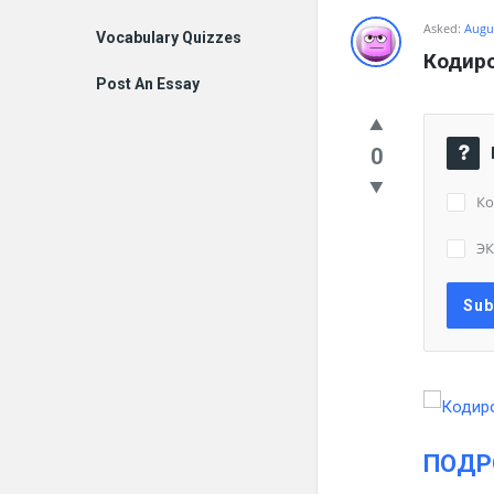
Asked:
Augus
Vocabulary Quizzes
Кодиро
Post An Essay
0
Ко
Э
ПОДР