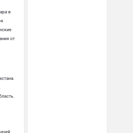
ара в
я.
инские
ания от
хстана.
.
бласть.
рачей