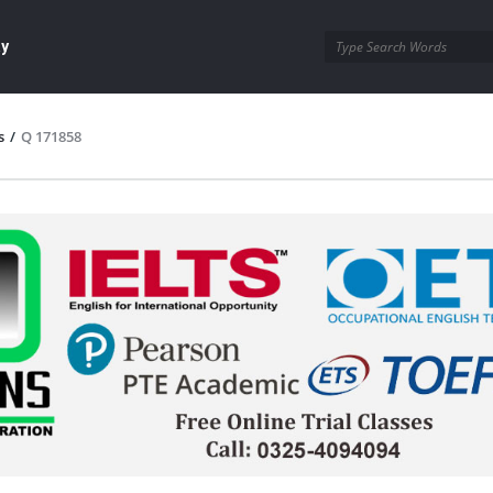
ay
s
/
Q 171858