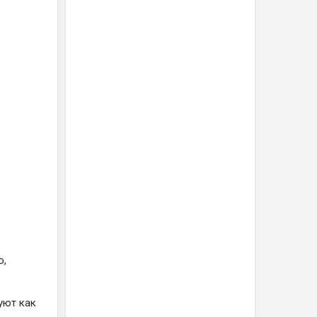
ю,
уют как