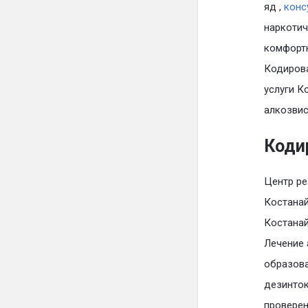
яд ,
конс
наркотич
комфортн
Кодирова
услуги К
алкозвис
Коди
Центр ре
Костанай
Костанай
Лечение 
образова
дезинток
провере