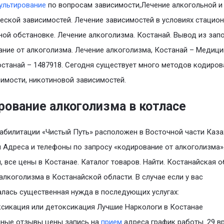
ультирование
по вопросам зависимости,Лечение алкогольной и
еской зависимостей. Лечение зависимостей в условиях стацион
ой обстановке. Лечение алкоголизма. Костанай. Вывод из запо
ние от алкоголизма. Лечение алкоголизма, Костанай – Медиц
останай – 1487918. Сегодня существует много методов кодиров
имости, никотиновой зависимостей.
рование алкоголизма в котласе
абилитации «Чистый Путь» расположен в Восточной части Каза
 Адреса и телефоны по запросу «кодирование от алкоголизма»
, все цены в Костанае. Каталог товаров. Найти. Костанайская о
алкоголизма в Костанайской области. В случае если у вас
лась существенная нужда в последующих услугах:
сикация или детоксикация Лучшие Наркологи в Костанае
нные отзывы цены запись на
прием
адреса график работы. 29 в