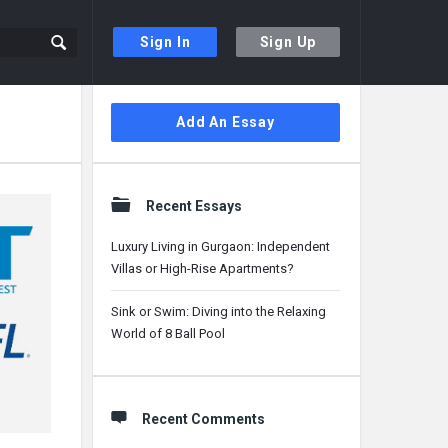
Sign In
Sign Up
Sidebar
Add An Essay
Recent Essays
Luxury Living in Gurgaon: Independent
Villas or High-Rise Apartments?
Sink or Swim: Diving into the Relaxing
World of 8 Ball Pool
Recent Comments