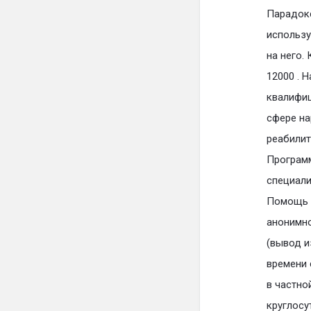
Парадокс
использу
на него.
12000 . 
квалифиц
сфере на
реабилит
Программ
специали
Помощь п
анонимно
(вывод и
времени 
в частно
круглосу