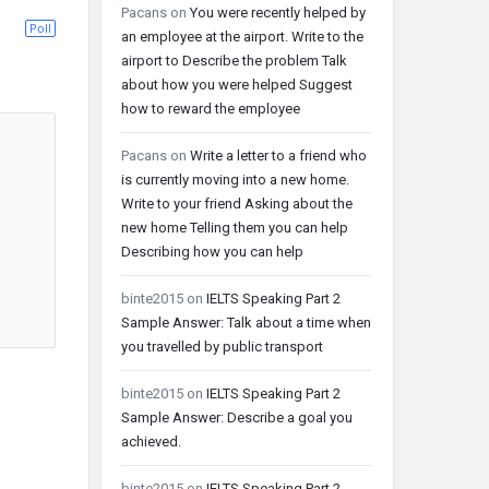
Pacans
on
You were recently helped by
Poll
an employee at the airport. Write to the
airport to Describe the problem Talk
about how you were helped Suggest
how to reward the employee
Pacans
on
Write a letter to a friend who
is currently moving into a new home.
Write to your friend Asking about the
new home Telling them you can help
Describing how you can help
binte2015
on
IELTS Speaking Part 2
Sample Answer: Talk about a time when
you travelled by public transport
binte2015
on
IELTS Speaking Part 2
Sample Answer: Describe a goal you
achieved.
binte2015
on
IELTS Speaking Part 2