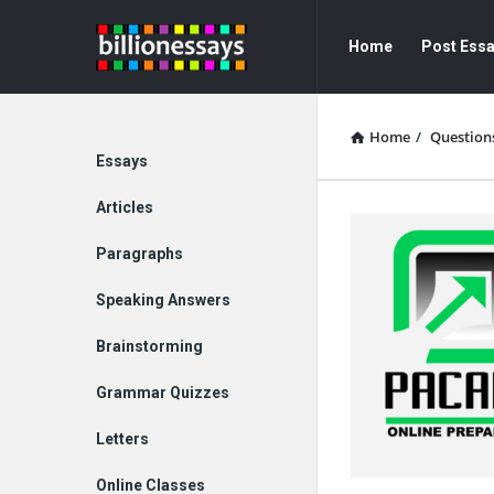
Billion
Billion
Home
Post Ess
Essays
Essays
Navigation
Home
/
Question
Explore
Essays
Articles
Paragraphs
Speaking Answers
Brainstorming
Grammar Quizzes
Letters
Online Classes