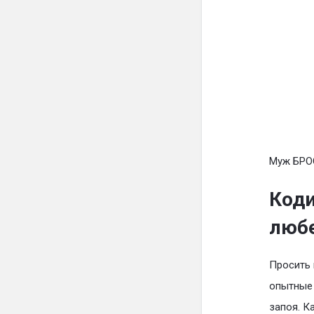
Муж БРО
Коди
люб
Просить 
опытные 
запоя. К