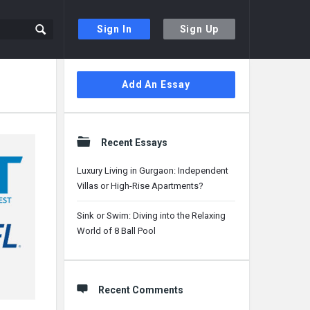
Sign In
Sign Up
Sidebar
Add An Essay
Recent Essays
Luxury Living in Gurgaon: Independent
Villas or High-Rise Apartments?
Sink or Swim: Diving into the Relaxing
World of 8 Ball Pool
Recent Comments