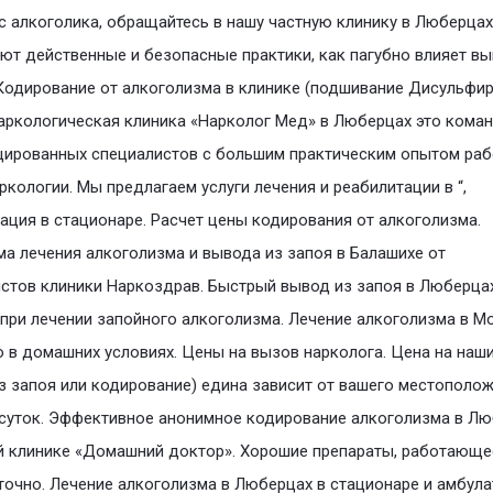
 алкоголика, обращайтесь в нашу частную клинику в Люберцах
ют действенные и безопасные практики, как пагубно влияет в
 Кодирование от алкоголизма в клинике (подшивание Дисульфир
Наркологическая клиника «Нарколог Мед» в Люберцах это кома
ированных специалистов с большим практическим опытом раб
ркологии. Мы предлагаем услуги лечения и реабилитации в “,
ация в стационаре. Расчет цены кодирования от алкоголизма.
а лечения алкоголизма и вывода из запоя в Балашихе от
стов клиники Наркоздрав. Быстрый вывод из запоя в Люберцах
ри лечении запойного алкоголизма. Лечение алкоголизма в М
 в домашних условиях. Цены на вызов нарколога. Цена на наши
з запоя или кодирование) едина зависит от вашего местополож
суток. Эффективное анонимное кодирование алкоголизма в Л
й клинике «Домашний доктор». Хорошие препараты, работающе
точно. Лечение алкоголизма в Люберцах в стационаре и амбула