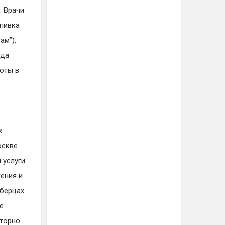
. Врачи
ыпивка
ам”).
нда
оты в
.
оскве
 услуги
ения и
юберцах
е
торно.