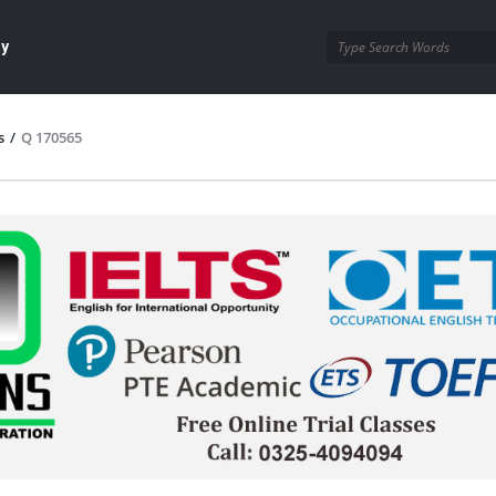
ay
s
/
Q 170565