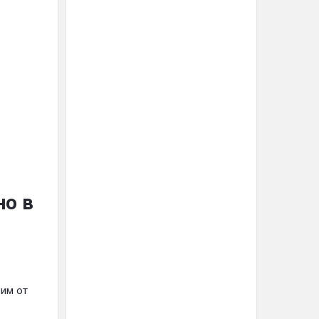
но в
вим от