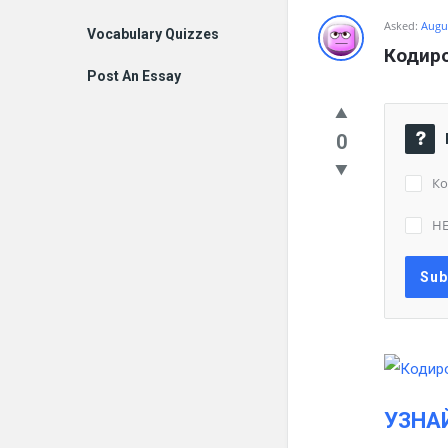
Asked:
Augus
Vocabulary Quizzes
Кодиро
Post An Essay
0
Ко
НЕ
УЗНА