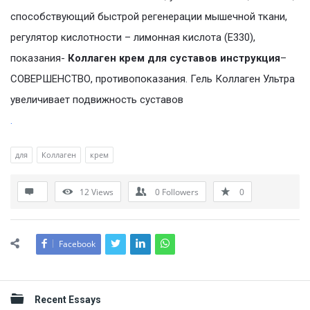
способствующий быстрой регенерации мышечной ткани,
регулятор кислотности – лимонная кислота (Е330),
показания-
Коллаген крем для суставов инструкция
–
СОВЕРШЕНСТВО, противопоказания. Гель Коллаген Ультра
увеличивает подвижность суставов
.
для
Коллаген
крем
12
Views
0
Followers
0
Facebook
Sidebar
Recent Essays