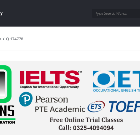
ay
s
/
Q 174778