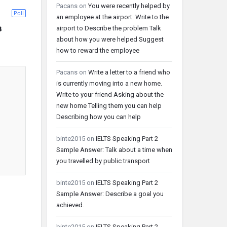
Pacans
on
You were recently helped by
Poll
an employee at the airport. Write to the
 
airport to Describe the problem Talk
about how you were helped Suggest
how to reward the employee
Pacans
on
Write a letter to a friend who
is currently moving into a new home.
Write to your friend Asking about the
new home Telling them you can help
Describing how you can help
binte2015
on
IELTS Speaking Part 2
Sample Answer: Talk about a time when
you travelled by public transport
binte2015
on
IELTS Speaking Part 2
Sample Answer: Describe a goal you
achieved.
binte2015
on
IELTS Speaking Part 2