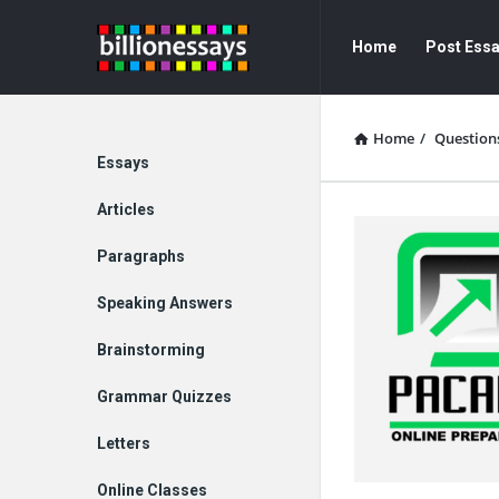
Billion
Billion
Home
Post Ess
Essays
Essays
Navigation
Home
/
Question
Explore
Essays
Articles
Paragraphs
Speaking Answers
Brainstorming
Grammar Quizzes
Letters
Online Classes