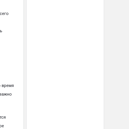
сего
ть
о время
 важно
тся
ре