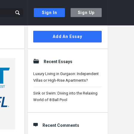
Sign In
Sign Up
Sidebar
Add An Essay
Recent Essays
Luxury Living in Gurgaon: Independent
Villas or High-Rise Apartments?
Sink or Swim: Diving into the Relaxing
World of 8 Ball Pool
Recent Comments