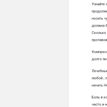
Узнайте 
продолжи
носить ч
должна б
Сколько 
противов
Компресс
долго ли
Лечебный
любой , 
начать Н
Боль в к
часто и 