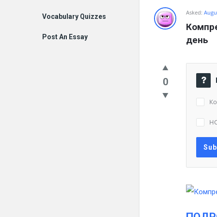
Asked:
Augus
Vocabulary Quizzes
Компре
Post An Essay
день
0
Ко
Н
ПОДР