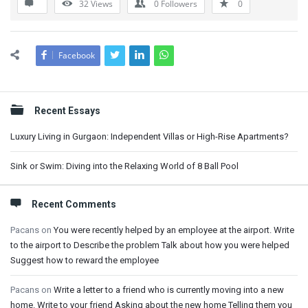
32
Views
0
Followers
0
Facebook
Sidebar
Recent Essays
Luxury Living in Gurgaon: Independent Villas or High-Rise Apartments?
Sink or Swim: Diving into the Relaxing World of 8 Ball Pool
Recent Comments
Pacans
on
You were recently helped by an employee at the airport. Write
to the airport to Describe the problem Talk about how you were helped
Suggest how to reward the employee
Pacans
on
Write a letter to a friend who is currently moving into a new
home. Write to your friend Asking about the new home Telling them you